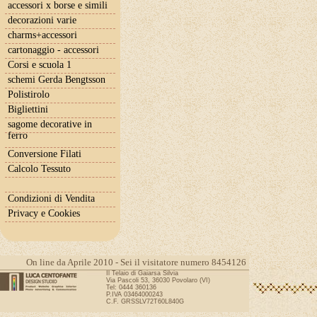
accessori x borse e simili
decorazioni varie
charms+accessori
cartonaggio - accessori
Corsi e scuola 1
schemi Gerda Bengtsson
Polistirolo
Bigliettini
sagome decorative in
ferro
Conversione Filati
Calcolo Tessuto
Condizioni di Vendita
Privacy e Cookies
On line da Aprile 2010 - Sei il visitatore numero 8454126
Il Telaio di Gaiarsa Silvia
Via Pascoli 53, 36030 Povolaro (VI)
Tel: 0444 360136
P.IVA 03464000243
C.F. GRSSLV72T60L840G