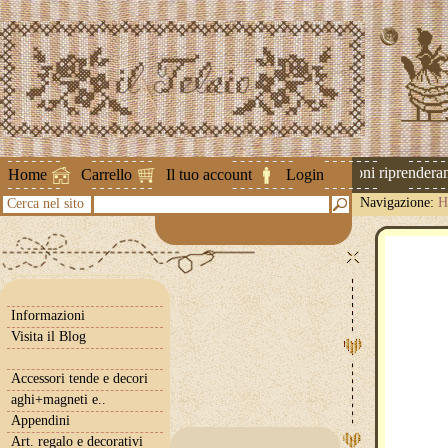
Attenzione ! Le spedizioni riprenderanno
Home
Carrello
Il tuo account
Login
Navigazione:
H
Cerca nel sito
Informazioni
Visita il Blog
Accessori tende e decori
aghi+magneti e..
Appendini
Art. regalo e decorativi