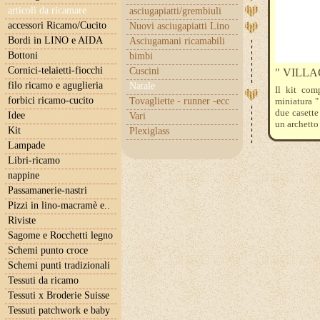
articoli da ricamare
asciugapiatti/grembiuli
accessori Ricamo/Cucito
Nuovi asciugapiatti Lino
Bordi in LINO e AIDA
Asciugamani ricamabili
Bottoni
bimbi
Cornici-telaietti-fiocchi
Cuscini
" VILLA
filo ricamo e aguglieria
Natale
Il kit comp
forbici ricamo-cucito
Tovagliette - runner -ecc
miniatura " 
due casette
Idee
Vari
un archetto 
Kit
Plexiglass
Lo schema p
Lampade
Libri-ricamo
nappine
Passamanerie-nastri
Pizzi in lino-macramè e..
Riviste
Sagome e Rocchetti legno
Schemi punto croce
Schemi punti tradizionali
Tessuti da ricamo
Tessuti x Broderie Suisse
Tessuti patchwork e baby