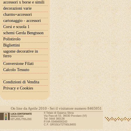
accessori x borse e simili
decorazioni varie
charms+accessori
cartonaggio - accessori
Corsi e scuola 1
schemi Gerda Bengtsson
Polistirolo
Bigliettini
sagome decorative in
ferro
Conversione Filati
Calcolo Tessuto
Condizioni di Vendita
Privacy e Cookies
On line da Aprile 2010 - Sei il visitatore numero 8465951
Il Telaio di Gaiarsa Silvia
Via Pascoli 53, 36030 Povolaro (VI)
Tel: 0444 360136
P.IVA 03464000243
C.F. GRSSLV72T60L840G