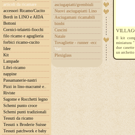
articoli da ricamare
asciugapiatti/grembiuli
accessori Ricamo/Cucito
Nuovi asciugapiatti Lino
Bordi in LINO e AIDA
Asciugamani ricamabili
Bottoni
bimbi
Cornici-telaietti-fiocchi
Cuscini
VILLAGG
filo ricamo e aguglieria
Natale
Il kit comp
forbici ricamo-cucito
Tovagliette - runner -ecc
miniatura " 
due casette
Idee
Vari
un archetto 
Kit
Plexiglass
Lo schema p
Lampade
Libri-ricamo
nappine
Passamanerie-nastri
Pizzi in lino-macramè e..
Riviste
Sagome e Rocchetti legno
Schemi punto croce
Schemi punti tradizionali
Tessuti da ricamo
Tessuti x Broderie Suisse
Tessuti patchwork e baby