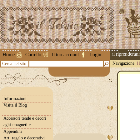
Attenzione ! Le spedizioni riprenderanno 
Home
Carrello
Il tuo account
Login
Navigazione:
H
Cerca nel sito
Informazioni
Visita il Blog
Accessori tende e decori
aghi+magneti e..
Appendini
Art. regalo e decorativi