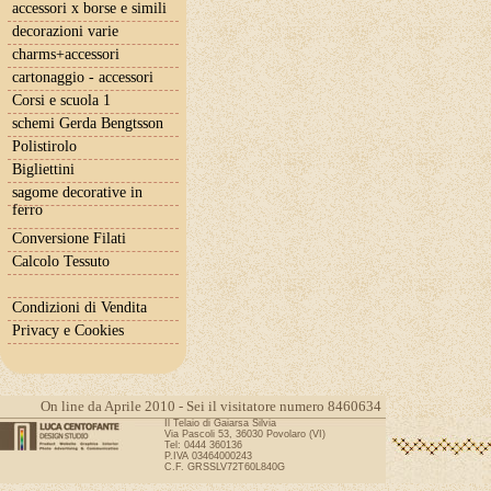
accessori x borse e simili
decorazioni varie
charms+accessori
cartonaggio - accessori
Corsi e scuola 1
schemi Gerda Bengtsson
Polistirolo
Bigliettini
sagome decorative in
ferro
Conversione Filati
Calcolo Tessuto
Condizioni di Vendita
Privacy e Cookies
On line da Aprile 2010 - Sei il visitatore numero 8460634
Il Telaio di Gaiarsa Silvia
Via Pascoli 53, 36030 Povolaro (VI)
Tel: 0444 360136
P.IVA 03464000243
C.F. GRSSLV72T60L840G