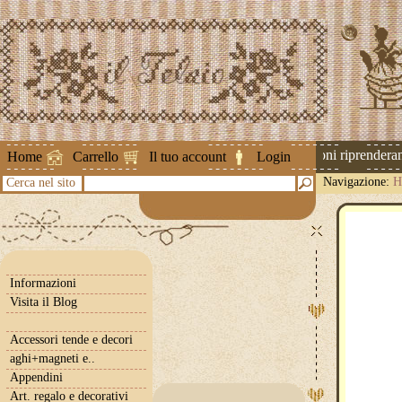
Attenzione ! Le spedizioni riprenderanno
Home
Carrello
Il tuo account
Login
Navigazione:
H
Cerca nel sito
Informazioni
Visita il Blog
Accessori tende e decori
aghi+magneti e..
Appendini
Art. regalo e decorativi