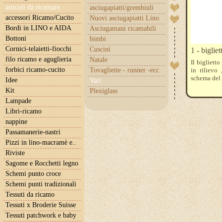
articoli da ricamare
asciugapiatti/grembiuli
accessori Ricamo/Cucito
Nuovi asciugapiatti Lino
Bordi in LINO e AIDA
Asciugamani ricamabili
Bottoni
bimbi
Cornici-telaietti-fiocchi
Cuscini
1 - bigli
filo ricamo e aguglieria
Natale
Il bigliett
forbici ricamo-cucito
Tovagliette - runner -ecc
in rilievo
schema del 
Idee
Vari
Kit
Plexiglass
Lampade
Libri-ricamo
nappine
Passamanerie-nastri
Pizzi in lino-macramè e..
Riviste
Sagome e Rocchetti legno
Schemi punto croce
Schemi punti tradizionali
Tessuti da ricamo
Tessuti x Broderie Suisse
Tessuti patchwork e baby