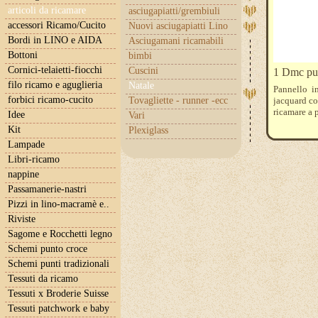
articoli da ricamare
asciugapiatti/grembiuli
accessori Ricamo/Cucito
Nuovi asciugapiatti Lino
Bordi in LINO e AIDA
Asciugamani ricamabili
Bottoni
bimbi
Cornici-telaietti-fiocchi
Cuscini
1 Dmc pup
filo ricamo e aguglieria
Natale
Pannello in
forbici ricamo-cucito
Tovagliette - runner -ecc
jacquard co
ricamare a 
Idee
Vari
Kit
Plexiglass
Lampade
Libri-ricamo
nappine
Passamanerie-nastri
Pizzi in lino-macramè e..
Riviste
Sagome e Rocchetti legno
Schemi punto croce
Schemi punti tradizionali
Tessuti da ricamo
Tessuti x Broderie Suisse
Tessuti patchwork e baby