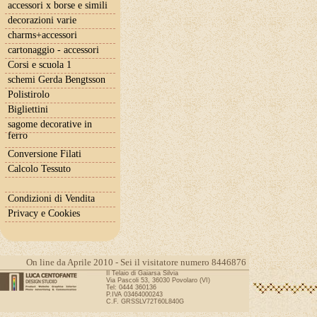
accessori x borse e simili
decorazioni varie
charms+accessori
cartonaggio - accessori
Corsi e scuola 1
schemi Gerda Bengtsson
Polistirolo
Bigliettini
sagome decorative in
ferro
Conversione Filati
Calcolo Tessuto
Condizioni di Vendita
Privacy e Cookies
On line da Aprile 2010 - Sei il visitatore numero 8446876
Il Telaio di Gaiarsa Silvia
Via Pascoli 53, 36030 Povolaro (VI)
Tel: 0444 360136
P.IVA 03464000243
C.F. GRSSLV72T60L840G