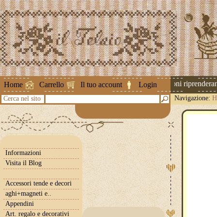
Attenzione ! Le spedizioni riprenderanno
Home
Carrello
Il tuo account
Login
Navigazione:
H
Cerca nel sito
Informazioni
Visita il Blog
Accessori tende e decori
aghi+magneti e..
Appendini
Art. regalo e decorativi