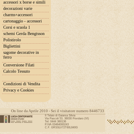
accessori x borse e simili
decorazioni varie
charms+accessori
cartonaggio - accessori
Corsi e scuola 1
schemi Gerda Bengtsson
Polistirolo
Bigliettini
sagome decorative in
ferro
Conversione Filati
Calcolo Tessuto
Condizioni di Vendita
Privacy e Cookies
On line da Aprile 2010 - Sei il visitatore numero 8446733
Il Telaio di Gaiarsa Silvia
Via Pascoli 53, 36030 Povolaro (VI)
Tel: 0444 360136
P.IVA 03464000243
C.F. GRSSLV72T60L840G