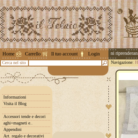
Attenzione ! Le spedizioni riprenderanno 
Home
Carrello
Il tuo account
Login
Navigazione:
H
Cerca nel sito
Informazioni
Visita il Blog
Accessori tende e decori
aghi+magneti e..
Appendini
Art. regalo e decorativi