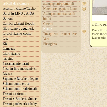
articoli da ricamare
asciugapiatti/grembiuli
accessori Ricamo/Cucito
Nuovi asciugapiatti Lino
Bordi in LINO e AIDA
Asciugamani ricamabili
Bottoni
bimbi
Cornici-telaietti-fiocchi
Cuscini
z Dmc pan
filo ricamo e aguglieria
Natale
Pannello na
forbici ricamo-cucito
Tovagliette - runner -ecc
fascia in te
L'appendino
Idee
Vari
Kit
Plexiglass
Lampade
Libri-ricamo
nappine
Passamanerie-nastri
Pizzi in lino-macramè e..
Riviste
Sagome e Rocchetti legno
Schemi punto croce
Schemi punti tradizionali
Tessuti da ricamo
Tessuti x Broderie Suisse
Tessuti patchwork e baby