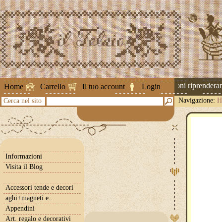
Attenzione ! Le spedizioni riprenderanno
Home
Carrello
Il tuo account
Login
Navigazione:
H
Cerca nel sito
Informazioni
Visita il Blog
Accessori tende e decori
aghi+magneti e..
Appendini
Art. regalo e decorativi