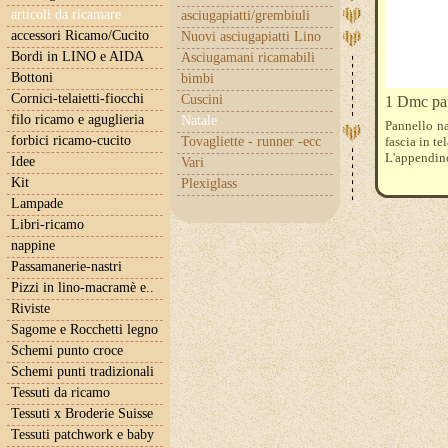
articoli da ricamare
asciugapiatti/grembiuli
accessori Ricamo/Cucito
Nuovi asciugapiatti Lino
Bordi in LINO e AIDA
Asciugamani ricamabili
Bottoni
bimbi
Cornici-telaietti-fiocchi
Cuscini
1 Dmc pan
filo ricamo e aguglieria
Natale
Pannello na
forbici ricamo-cucito
Tovagliette - runner -ecc
fascia in te
L'appendino
Idee
Vari
Kit
Plexiglass
Lampade
Libri-ricamo
nappine
Passamanerie-nastri
Pizzi in lino-macramè e..
Riviste
Sagome e Rocchetti legno
Schemi punto croce
Schemi punti tradizionali
Tessuti da ricamo
Tessuti x Broderie Suisse
Tessuti patchwork e baby