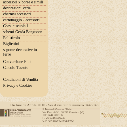
accessori x borse e simili
decorazioni varie
charms+accessori
cartonaggio - accessori
Corsi e scuola 1
schemi Gerda Bengtsson
Polistirolo
Bigliettini
sagome decorative in
ferro
Conversione Filati
Calcolo Tessuto
Condizioni di Vendita
Privacy e Cookies
On line da Aprile 2010 - Sei il visitatore numero 8446846
Il Telaio di Gaiarsa Silvia
Via Pascoli 53, 36030 Povolaro (VI)
Tel: 0444 360136
P.IVA 03464000243
C.F. GRSSLV72T60L840G