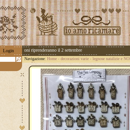
 Le spedizioni riprenderanno il 2 settembre
Login
Navigazione:
Home
-
decorazioni varie
-
legnose natalizie e N
pacchi