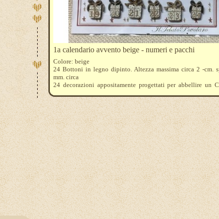
1a calendario avvento beige - numeri e pacchi
Colore: beige
24 Bottoni in legno dipinto. Altezza massima circa 2 -cm. s
mm. circa
24 decorazioni appositamente progettati per abbellire un C
dell'Avvento. Il loro colore neutro permette di utilizzarli 
progetti.
Essendo in legno dipinto, non sono lavabili in acqua.