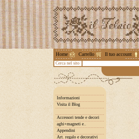
Attenzione !
Home
Carrello
Il tuo account
Cerca nel sito
Informazioni
Visita il Blog
Accessori tende e decori
aghi+magneti e..
Appendini
Art. regalo e decorativi