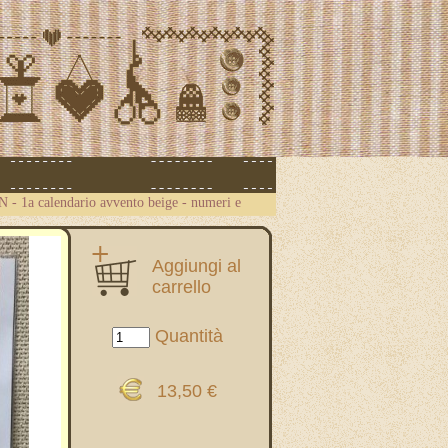
ON
-
1a calendario avvento beige - numeri e
Aggiungi al
carrello
Quantità
13,50 €