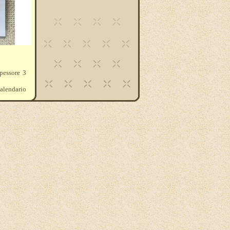
pessore 3
alendario
su diversi