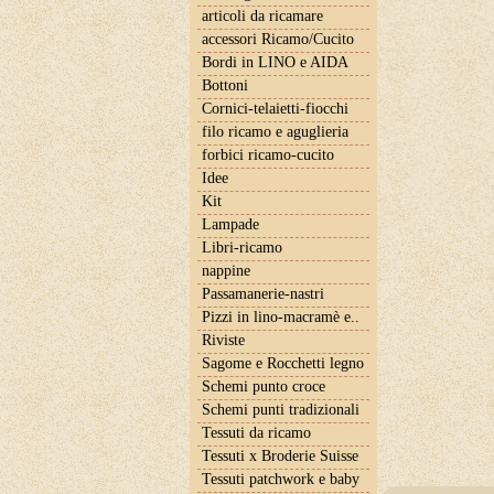
articoli da ricamare
accessori Ricamo/Cucito
Bordi in LINO e AIDA
Bottoni
Cornici-telaietti-fiocchi
filo ricamo e aguglieria
forbici ricamo-cucito
Idee
Kit
Lampade
Libri-ricamo
nappine
Passamanerie-nastri
Pizzi in lino-macramè e..
Riviste
Sagome e Rocchetti legno
Schemi punto croce
Schemi punti tradizionali
Tessuti da ricamo
Tessuti x Broderie Suisse
Tessuti patchwork e baby