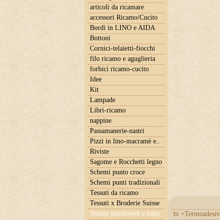
articoli da ricamare
accessori Ricamo/Cucito
Bordi in LINO e AIDA
Bottoni
Cornici-telaietti-fiocchi
filo ricamo e aguglieria
forbici ricamo-cucito
Idee
Kit
Lampade
Libri-ricamo
nappine
Passamanerie-nastri
Pizzi in lino-macramè e..
Riviste
Sagome e Rocchetti legno
Schemi punto croce
Schemi punti tradizionali
Tessuti da ricamo
Tessuti x Broderie Suisse
Tessuti patchwork e baby
bi +Termoadesiv