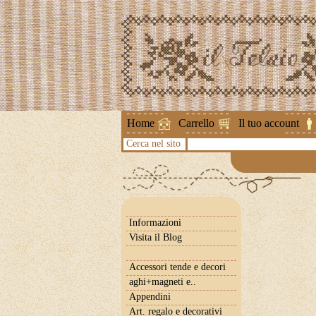
Attenzione !
Home
Carrello
Il tuo account
Cerca nel sito
Informazioni
Visita il Blog
Accessori tende e decori
aghi+magneti e..
Appendini
Art. regalo e decorativi