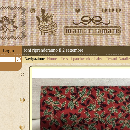
 Le spedizioni riprenderanno il 2 settembre
Login
Navigazione:
Home
-
Tessuti patchwork e baby
-
Tessuti Nataliz