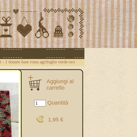
i
-
1 tessuto base rossa agrifoglio verde-oro
Aggiungi al
carrello
Quantità
1,95 €