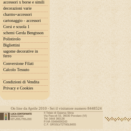
accessori x borse e simili
decorazioni varie
charms+accessori
cartonaggio - accessori
Corsi e scuola 1
schemi Gerda Bengtsson
Polistirolo
Bigliettini
sagome decorative in
ferro
Conversione Filati
Calcolo Tessuto
Condizioni di Vendita
Privacy e Cookies
On line da Aprile 2010 - Sei il visitatore numero 8448524
Il Telaio di Gaiarsa Silvia
Via Pascoli 53, 36030 Povolaro (VI)
Tel: 0444 360136
P.IVA 03464000243
C.F. GRSSLV72T60L840G