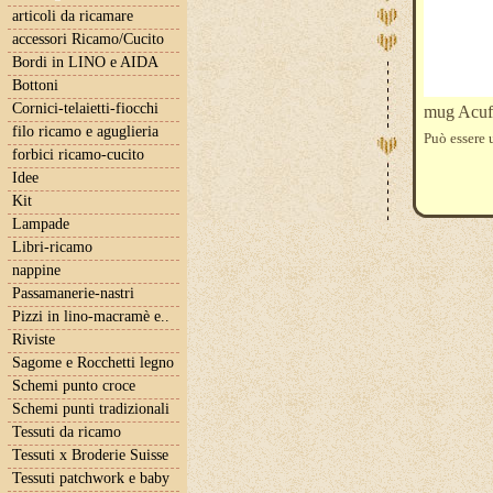
articoli da ricamare
accessori Ricamo/Cucito
Bordi in LINO e AIDA
Bottoni
Cornici-telaietti-fiocchi
mug Acufa
filo ricamo e aguglieria
Può essere 
forbici ricamo-cucito
Idee
Kit
Lampade
Libri-ricamo
nappine
Passamanerie-nastri
Pizzi in lino-macramè e..
Riviste
Sagome e Rocchetti legno
Schemi punto croce
Schemi punti tradizionali
Tessuti da ricamo
Tessuti x Broderie Suisse
Tessuti patchwork e baby