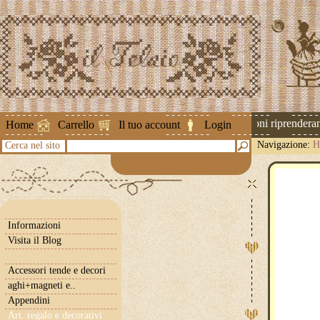
Attenzione ! Le spedizioni riprenderanno
Home
Carrello
Il tuo account
Login
Navigazione:
H
Cerca nel sito
Informazioni
Visita il Blog
Accessori tende e decori
aghi+magneti e..
Appendini
Art. regalo e decorativi