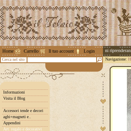
Attenzione ! Le spedizioni riprenderanno 
Home
Carrello
Il tuo account
Login
Navigazione:
H
Cerca nel sito
Informazioni
Visita il Blog
Accessori tende e decori
aghi+magneti e..
Appendini
Art. regalo e decorativi