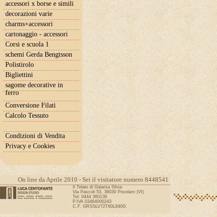
accessori x borse e simili
decorazioni varie
charms+accessori
cartonaggio - accessori
Corsi e scuola 1
schemi Gerda Bengtsson
Polistirolo
Bigliettini
sagome decorative in
ferro
Conversione Filati
Calcolo Tessuto
Condizioni di Vendita
Privacy e Cookies
On line da Aprile 2010 - Sei il visitatore numero 8448541
Il Telaio di Gaiarsa Silvia
Via Pascoli 53, 36030 Povolaro (VI)
Tel: 0444 360136
P.IVA 03464000243
C.F. GRSSLV72T60L840G