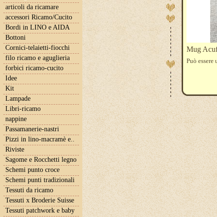
articoli da ricamare
accessori Ricamo/Cucito
Bordi in LINO e AIDA
Bottoni
Cornici-telaietti-fiocchi
Mug Acufa
filo ricamo e aguglieria
Può essere 
forbici ricamo-cucito
Idee
Kit
Lampade
Libri-ricamo
nappine
Passamanerie-nastri
Pizzi in lino-macramè e..
Riviste
Sagome e Rocchetti legno
Schemi punto croce
Schemi punti tradizionali
Tessuti da ricamo
Tessuti x Broderie Suisse
Tessuti patchwork e baby