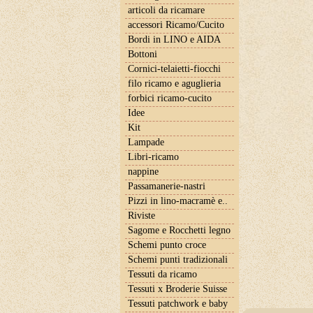
articoli da ricamare
accessori Ricamo/Cucito
Bordi in LINO e AIDA
Bottoni
Cornici-telaietti-fiocchi
filo ricamo e aguglieria
forbici ricamo-cucito
Idee
Kit
Lampade
Libri-ricamo
nappine
Passamanerie-nastri
Pizzi in lino-macramè e..
Riviste
Sagome e Rocchetti legno
Schemi punto croce
Schemi punti tradizionali
Tessuti da ricamo
Tessuti x Broderie Suisse
Tessuti patchwork e baby