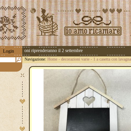
 Le spedizioni riprenderanno il 2 settembre
Login
Navigazione:
Home
-
decorazioni varie
-
1 a casetta con lavagn