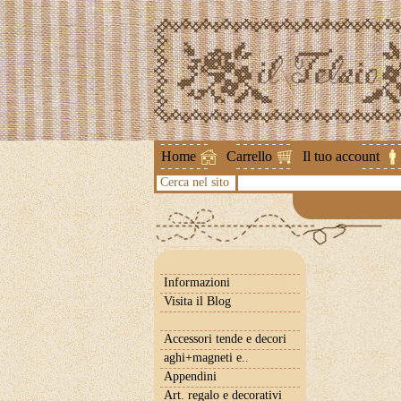
Attenzione !
Home
Carrello
Il tuo account
Cerca nel sito
Informazioni
Visita il Blog
Accessori tende e decori
aghi+magneti e..
Appendini
Art. regalo e decorativi