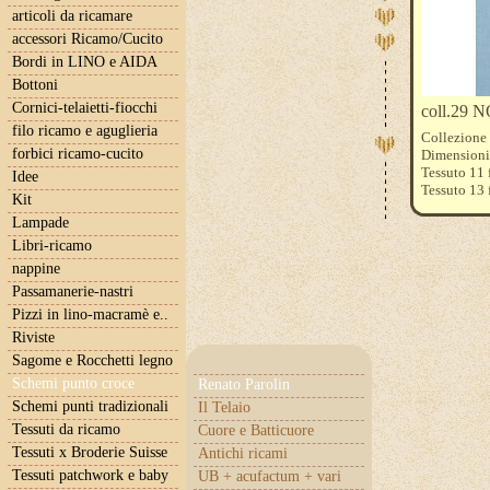
articoli da ricamare
accessori Ricamo/Cucito
Bordi in LINO e AIDA
Bottoni
Cornici-telaietti-fiocchi
coll.29 N
filo ricamo e aguglieria
Collezione
forbici ricamo-cucito
Dimensioni 
Tessuto 11 
Idee
Tessuto 13 
Kit
Tessuto 15 f
Lampade
disponibili
Libri-ricamo
nappine
Passamanerie-nastri
Pizzi in lino-macramè e..
Riviste
Sagome e Rocchetti legno
Schemi punto croce
Renato Parolin
Schemi punti tradizionali
Il Telaio
Tessuti da ricamo
Cuore e Batticuore
Tessuti x Broderie Suisse
Antichi ricami
Tessuti patchwork e baby
UB + acufactum + vari