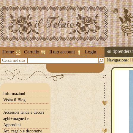
Attenzione ! Le spedizioni riprenderanno
Home
Carrello
Il tuo account
Login
Navigazione:
H
Cerca nel sito
Informazioni
Visita il Blog
Accessori tende e decori
aghi+magneti e..
Appendini
Art. regalo e decorativi