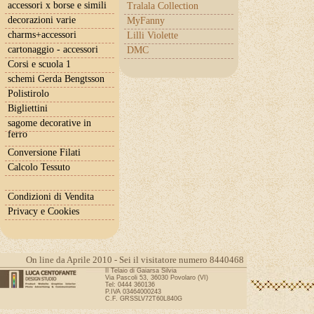
accessori x borse e simili
Tralala Collection
decorazioni varie
MyFanny
charms+accessori
Lilli Violette
cartonaggio - accessori
DMC
Corsi e scuola 1
schemi Gerda Bengtsson
Polistirolo
Bigliettini
sagome decorative in
ferro
Conversione Filati
Calcolo Tessuto
Condizioni di Vendita
Privacy e Cookies
On line da Aprile 2010 - Sei il visitatore numero 8440468
Il Telaio di Gaiarsa Silvia
Via Pascoli 53, 36030 Povolaro (VI)
Tel: 0444 360136
P.IVA 03464000243
C.F. GRSSLV72T60L840G