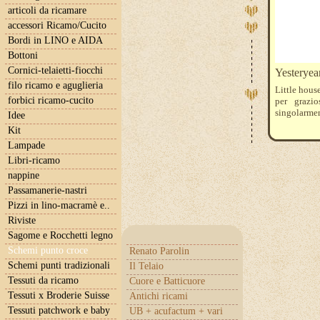
articoli da ricamare
accessori Ricamo/Cucito
Bordi in LINO e AIDA
Bottoni
Cornici-telaietti-fiocchi
Yesteryea
filo ricamo e aguglieria
Little hous
forbici ricamo-cucito
per grazio
singolarme
Idee
Kit
Lampade
Libri-ricamo
nappine
Passamanerie-nastri
Pizzi in lino-macramè e..
Riviste
Sagome e Rocchetti legno
Schemi punto croce
Renato Parolin
Schemi punti tradizionali
Il Telaio
Tessuti da ricamo
Cuore e Batticuore
Tessuti x Broderie Suisse
Antichi ricami
Tessuti patchwork e baby
UB + acufactum + vari