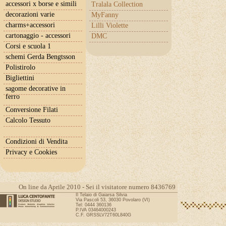
accessori x borse e simili
Tralala Collection
decorazioni varie
MyFanny
charms+accessori
Lilli Violette
cartonaggio - accessori
DMC
Corsi e scuola 1
schemi Gerda Bengtsson
Polistirolo
Bigliettini
sagome decorative in
ferro
Conversione Filati
Calcolo Tessuto
Condizioni di Vendita
Privacy e Cookies
On line da Aprile 2010 - Sei il visitatore numero 8436769
Il Telaio di Gaiarsa Silvia
Via Pascoli 53, 36030 Povolaro (VI)
Tel: 0444 360136
P.IVA 03464000243
C.F. GRSSLV72T60L840G