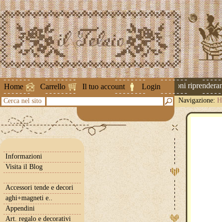
Attenzione ! Le spedizioni riprenderanno
Home
Carrello
Il tuo account
Login
Navigazione:
H
Cerca nel sito
Informazioni
Visita il Blog
Accessori tende e decori
aghi+magneti e..
Appendini
Art. regalo e decorativi