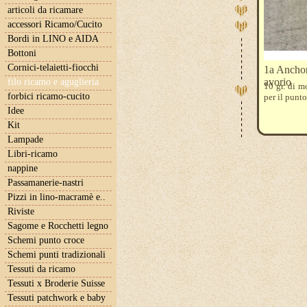
articoli da ricamare
accessori Ricamo/Cucito
Bordi in LINO e AIDA
Bottoni
Cornici-telaietti-fiocchi
1a Anchor
avorio
filo ricamo e aguglieria
10 gr. di m
forbici ricamo-cucito
per il punt
Idee
Kit
Lampade
Libri-ricamo
nappine
Passamanerie-nastri
Pizzi in lino-macramè e..
Riviste
Sagome e Rocchetti legno
Schemi punto croce
Schemi punti tradizionali
Tessuti da ricamo
Tessuti x Broderie Suisse
Tessuti patchwork e baby