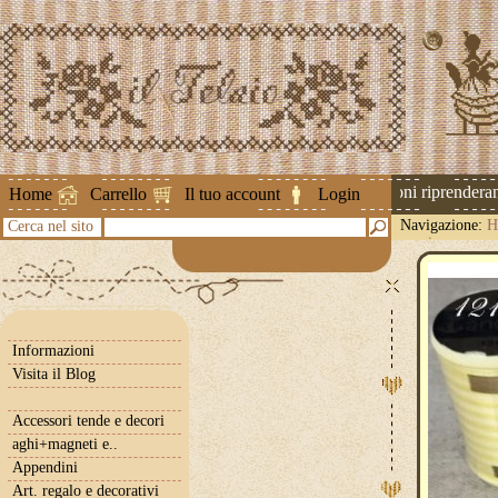
Attenzione ! Le spedizioni riprenderanno
Home
Carrello
Il tuo account
Login
Navigazione:
H
Cerca nel sito
avorio
Informazioni
Visita il Blog
Accessori tende e decori
aghi+magneti e..
Appendini
Art. regalo e decorativi