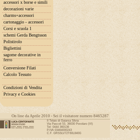
accessori x borse e simili
decorazioni varie
charms+accessori
cartonaggio - accessori
Corsi e scuola 1
schemi Gerda Bengtsson
Polistirolo
Bigliettini
sagome decorative in
ferro
Conversione Filati
Calcolo Tessuto
Condizioni di Vendita
Privacy e Cookies
On line da Aprile 2010 - Sei il visitatore numero 8465287
Il Telaio di Gaiarsa Silvia
Via Pascoli 53, 36030 Povolaro (VI)
Tel: 0444 360136
P.IVA 03464000243
C.F. GRSSLV72T60L840G