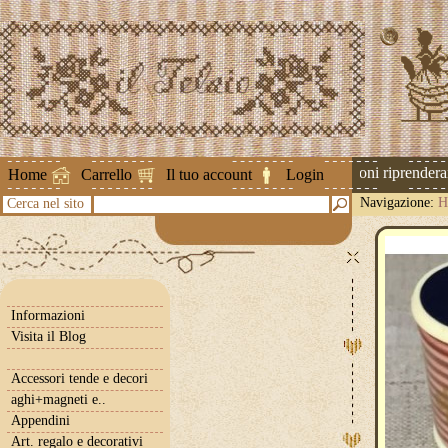
Attenzione ! Le spedizioni riprenderann
Home
Carrello
Il tuo account
Login
Navigazione:
H
Cerca nel sito
rosa
Informazioni
Visita il Blog
Accessori tende e decori
aghi+magneti e..
Appendini
Art. regalo e decorativi