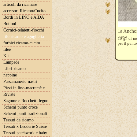
articoli da ricamare
accessori Ricamo/Cucito
Bordi in LINO e AIDA
Bottoni
Cornici-telaietti-fiocchi
1a Anchor
-rosa
filo ricamo e aguglieria
10 gr. di m
forbici ricamo-cucito
per il punt
Idee
Kit
Lampade
Libri-ricamo
nappine
Passamanerie-nastri
Pizzi in lino-macramè e..
Riviste
Sagome e Rocchetti legno
Schemi punto croce
Schemi punti tradizionali
Tessuti da ricamo
Tessuti x Broderie Suisse
Tessuti patchwork e baby