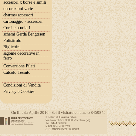
accessori x borse e simili
decorazioni varie
charms+accessori
cartonaggio - accessori
Corsi e scuola 1
schemi Gerda Bengtsson
Polistirolo
Bigliettini
sagome decorative in
ferro
Conversione Filati
Calcolo Tessuto
Condizioni di Vendita
Privacy e Cookies
On line da Aprile 2010 - Sei il visitatore numero 8459845
Il Telaio di Gaiarsa Silvia
Via Pascoli 53, 36030 Povolaro (VI)
Tel: 0444 360136
P.IVA 03464000243
C.F. GRSSLV72T60L840G