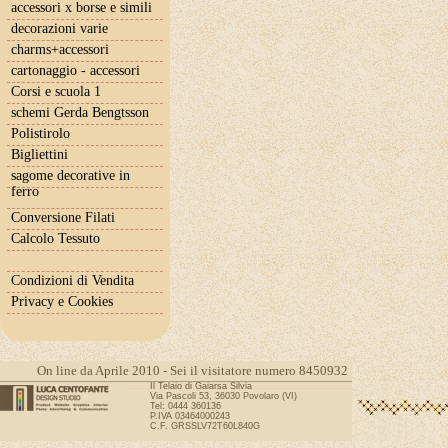
accessori x borse e simili
decorazioni varie
charms+accessori
cartonaggio - accessori
Corsi e scuola 1
schemi Gerda Bengtsson
Polistirolo
Bigliettini
sagome decorative in
ferro
Conversione Filati
Calcolo Tessuto
Condizioni di Vendita
Privacy e Cookies
On line da Aprile 2010 - Sei il visitatore numero 8450932
Il Telaio di Gaiarsa Silvia
Via Pascoli 53, 36030 Povolaro (VI)
Tel: 0444 360136
P.IVA 03464000243
C.F. GRSSLV72T60L840G