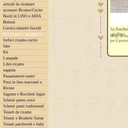
articoli da ricamare
accessori Ricamo/Cucito
Bordi in LINO e AIDA
Bottoni
Cornici-telaietti-fiocchi
1a Anchor
-giallino
filo ricamo e aguglieria
10 gr. di m
forbici ricamo-cucito
per il punt
Idee
Kit
Lampade
Libri-ricamo
nappine
Passamanerie-nastri
Pizzi in lino-macramè e..
Riviste
Sagome e Rocchetti legno
Schemi punto croce
Schemi punti tradizionali
Tessuti da ricamo
Tessuti x Broderie Suisse
Tessuti patchwork e baby