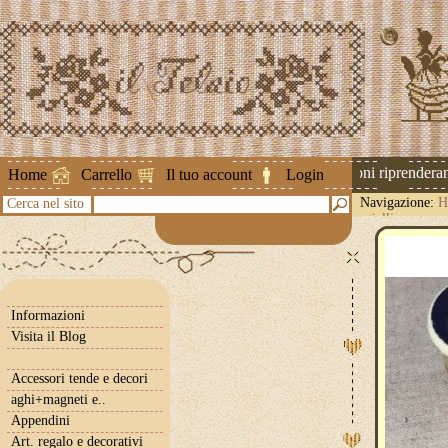
Attenzione ! Le spedizioni riprenderann
Home
Carrello
Il tuo account
Login
Navigazione:
H
Cerca nel sito
-giallino
Informazioni
Visita il Blog
Accessori tende e decori
aghi+magneti e..
Appendini
Art. regalo e decorativi