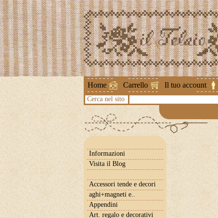
Attenzione !
Home
Carrello
Il tuo account
Cerca nel sito
Informazioni
Visita il Blog
Accessori tende e decori
aghi+magneti e..
Appendini
Art. regalo e decorativi