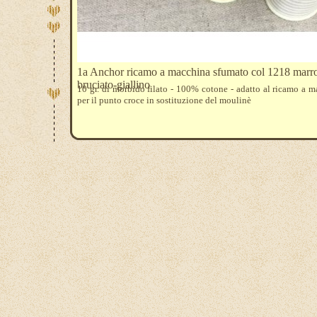
1a Anchor ricamo a macchina sfumato col 1218 marr
bruciato-giallino
10 gr. di morbido filato - 100% cotone - adatto al ricamo a 
per il punto croce in sostituzione del moulinè