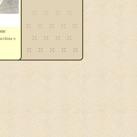
one
macchina o