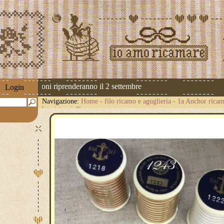
 Le spedizioni riprenderanno il 2 settembre
Login
Navigazione:
Home
-
filo ricamo e aguglieria
-
1a Anchor ricam
bruciato-giallino