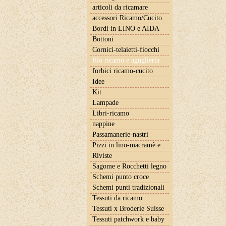
articoli da ricamare
accessori Ricamo/Cucito
Bordi in LINO e AIDA
Bottoni
Cornici-telaietti-fiocchi
filo ricamo e aguglieria
forbici ricamo-cucito
Idee
Kit
Lampade
Libri-ricamo
nappine
Passamanerie-nastri
Pizzi in lino-macramè e..
Riviste
Sagome e Rocchetti legno
Schemi punto croce
Schemi punti tradizionali
Tessuti da ricamo
Tessuti x Broderie Suisse
Tessuti patchwork e baby