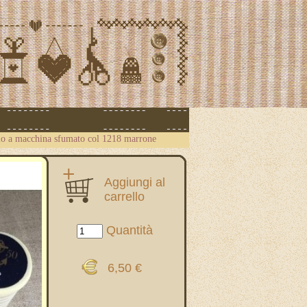
o a macchina sfumato col 1218 marrone
Aggiungi al
carrello
Quantità
6,50 €