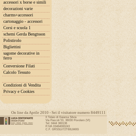
accessori x borse e simili
decorazioni varie
charms+accessori
cartonaggio - accessori
Corsi e scuola 1
schemi Gerda Bengtsson
Polistirolo
Bigliettini
sagome decorative in
ferro
Conversione Filati
Calcolo Tessuto
Condizioni di Vendita
Privacy e Cookies
On line da Aprile 2010 - Sei il visitatore numero 8449111
Il Telaio di Gaiarsa Silvia
Via Pascoli 53, 36030 Povolaro (VI)
Tel: 0444 360136
P.IVA 03464000243
C.F. GRSSLV72T60L840G