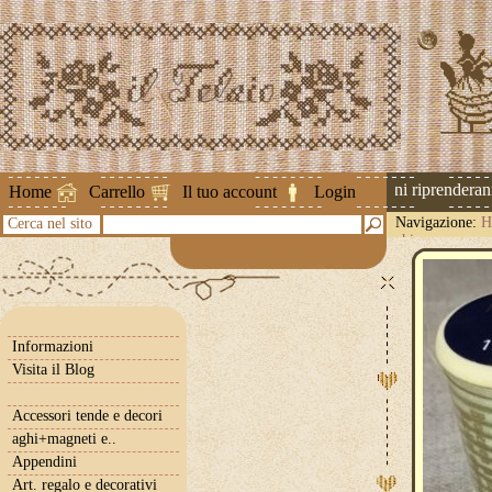
Attenzione ! Le spedizioni riprenderanno 
Home
Carrello
Il tuo account
Login
Navigazione:
H
Cerca nel sito
chiaro-scuro
Informazioni
Visita il Blog
Accessori tende e decori
aghi+magneti e..
Appendini
Art. regalo e decorativi