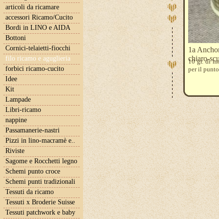
articoli da ricamare
accessori Ricamo/Cucito
Bordi in LINO e AIDA
Bottoni
Cornici-telaietti-fiocchi
1a Anchor
chiaro-sc
filo ricamo e aguglieria
10 gr. di m
forbici ricamo-cucito
per il punt
Idee
Kit
Lampade
Libri-ricamo
nappine
Passamanerie-nastri
Pizzi in lino-macramè e..
Riviste
Sagome e Rocchetti legno
Schemi punto croce
Schemi punti tradizionali
Tessuti da ricamo
Tessuti x Broderie Suisse
Tessuti patchwork e baby