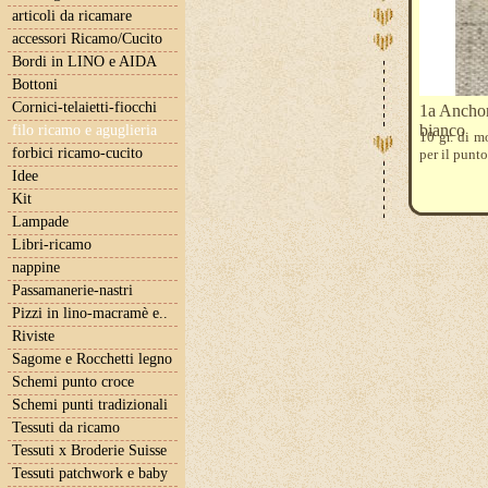
articoli da ricamare
accessori Ricamo/Cucito
Bordi in LINO e AIDA
Bottoni
Cornici-telaietti-fiocchi
1a Anchor
bianco
filo ricamo e aguglieria
10 gr. di m
forbici ricamo-cucito
per il punt
Idee
Kit
Lampade
Libri-ricamo
nappine
Passamanerie-nastri
Pizzi in lino-macramè e..
Riviste
Sagome e Rocchetti legno
Schemi punto croce
Schemi punti tradizionali
Tessuti da ricamo
Tessuti x Broderie Suisse
Tessuti patchwork e baby