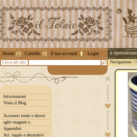
Attenzione ! Le spedizioni riprenderanno 
Home
Carrello
Il tuo account
Login
Navigazione:
H
Cerca nel sito
Informazioni
Visita il Blog
Accessori tende e decori
aghi+magneti e..
Appendini
Art. regalo e decorativi