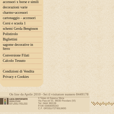
accessori x borse e simili
decorazioni varie
charms+accessori
cartonaggio - accessori
Corsi e scuola 1
schemi Gerda Bengtsson
Polistirolo
Bigliettini
sagome decorative in
ferro
Conversione Filati
Calcolo Tessuto
Condizioni di Vendita
Privacy e Cookies
On line da Aprile 2010 - Sei il visitatore numero 8449178
Il Telaio di Gaiarsa Silvia
Via Pascoli 53, 36030 Povolaro (VI)
Tel: 0444 360136
P.IVA 03464000243
C.F. GRSSLV72T60L840G