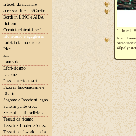
articoli da ricamare
accessori Ricamo/Cucito
Bordi in LINO e AIDA
Bottoni
Cornici-telaietti-fiocchi
1 dmc L 8
filo ricamo e aguglieria
filato lumi
forbici ricamo-cucito
60%viscos
40polyeste
Idee
Kit
Lampade
Libri-ricamo
nappine
Passamanerie-nastri
Pizzi in lino-macramè e..
Riviste
Sagome e Rocchetti legno
Schemi punto croce
Schemi punti tradizionali
Tessuti da ricamo
Tessuti x Broderie Suisse
Tessuti patchwork e baby