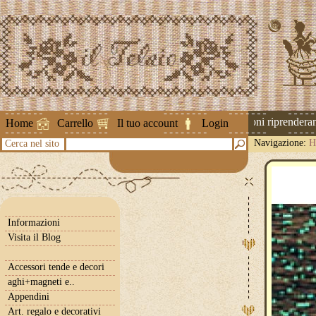
Attenzione ! Le spedizioni riprenderann
Home
Carrello
Il tuo account
Login
Navigazione:
H
Cerca nel sito
Informazioni
Visita il Blog
Accessori tende e decori
aghi+magneti e..
Appendini
Art. regalo e decorativi