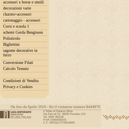
accessori x borse e simili
decorazioni varie
charms+accessori
cartonaggio - accessori
Corsi e scuola 1
schemi Gerda Bengtsson
Polistirolo
Bigliettini
sagome decorative in
ferro
Conversione Filati
Calcolo Tessuto
Condizioni di Vendita
Privacy e Cookies
On line da Aprile 2010 - Sei il visitatore numero 8444979
Il Telaio di Gaiarsa Silvia
Via Pascoli 53, 36030 Povolaro (VI)
Tel: 0444 360136
P.IVA 03464000243
C.F. GRSSLV72T60L840G