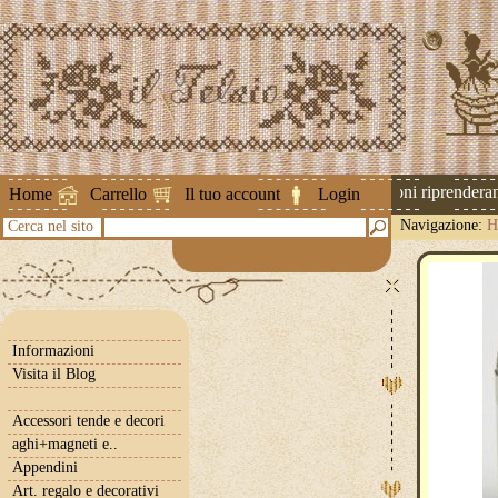
Attenzione ! Le spedizioni riprenderann
Home
Carrello
Il tuo account
Login
Navigazione:
H
Cerca nel sito
Informazioni
Visita il Blog
Accessori tende e decori
aghi+magneti e..
Appendini
Art. regalo e decorativi