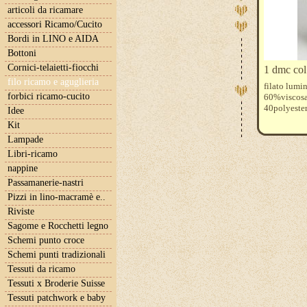
articoli da ricamare
accessori Ricamo/Cucito
Bordi in LINO e AIDA
Bottoni
Cornici-telaietti-fiocchi
1 dmc col
filo ricamo e aguglieria
filato lumi
forbici ricamo-cucito
60%viscos
40polyeste
Idee
Kit
Lampade
Libri-ricamo
nappine
Passamanerie-nastri
Pizzi in lino-macramè e..
Riviste
Sagome e Rocchetti legno
Schemi punto croce
Schemi punti tradizionali
Tessuti da ricamo
Tessuti x Broderie Suisse
Tessuti patchwork e baby