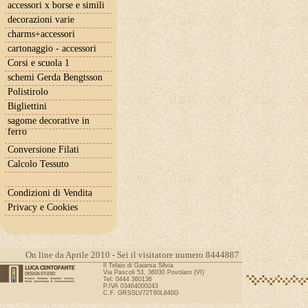
accessori x borse e simili
decorazioni varie
charms+accessori
cartonaggio - accessori
Corsi e scuola 1
schemi Gerda Bengtsson
Polistirolo
Bigliettini
sagome decorative in
ferro
Conversione Filati
Calcolo Tessuto
Condizioni di Vendita
Privacy e Cookies
On line da Aprile 2010 - Sei il visitatore numero 8444887
Il Telaio di Gaiarsa Silvia
Via Pascoli 53, 36030 Povolaro (VI)
Tel: 0444 360136
P.IVA 03464000243
C.F. GRSSLV72T60L840G