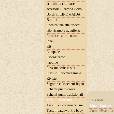
articoli da ricamare
accessori Ricamo/Cucito
Bordi in LINO e AIDA
Bottoni
Cornici-telaietti-fiocchi
filo ricamo e aguglieria
forbici ricamo-cucito
Idee
Kit
Lampade
Libri-ricamo
nappine
Passamanerie-nastri
Pizzi in lino-macramè e..
Riviste
Sagome e Rocchetti legno
Schemi punto croce
Schemi punti tradizionali
Tessuti da ricamo
Tela Aida
Tessuti x Broderie Suisse
Lino / Emiane
Tessuti patchwork e baby
Cotone/Etamina