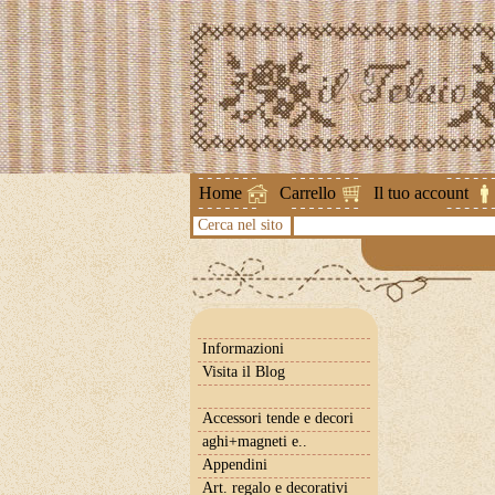
Attenzione !
Home
Carrello
Il tuo account
Cerca nel sito
Informazioni
Visita il Blog
Accessori tende e decori
aghi+magneti e..
Appendini
Art. regalo e decorativi