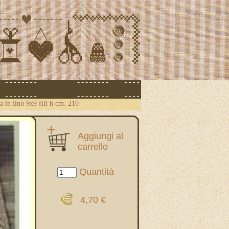
na in lino 9x9 fili h cm. 210
Aggiungi al
carrello
Quantità
4,70 €