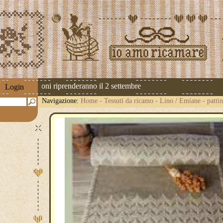
 Le spedizioni riprenderanno il 2 settembre
Login
Navigazione:
Home
-
Tessuti da ricamo
-
Lino / Emiane
-
patti