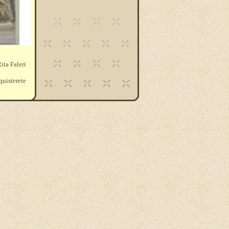
ita Faleri
quisterete