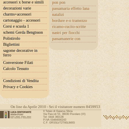
accessori x borse e simili
pon pon
decorazioni varie
passamaria effetto lana
charms+accessori
natalizi
cartonaggio - accessori
bordure e-o tramezzo
Corsi e scuola 1
ricamo-cucito-scritte
schemi Gerda Bengtsson
nastri per fiocchi
Polistirolo
passamanerie con
cuoricini
Bigliettini
sagome decorative in
ferro
Conversione Filati
Calcolo Tessuto
Condizioni di Vendita
Privacy e Cookies
On line da Aprile 2010 - Sei il visitatore numero 8459953
Il Telaio di Gaiarsa Silvia
Via Pascoli 53, 36030 Povolaro (VI)
Tel: 0444 360136
P.IVA 03464000243
C.F. GRSSLV72T60L840G