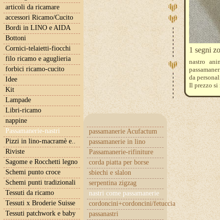
articoli da ricamare
accessori Ricamo/Cucito
Bordi in LINO e AIDA
Bottoni
Cornici-telaietti-fiocchi
1 segni zo
filo ricamo e aguglieria
nastro an
forbici ricamo-cucito
passamaneria
da personal
Idee
Il prezzo si
Kit
Es. per un 
Lampade
Libri-ricamo
nappine
Passamanerie-nastri
passamanerie Acufactum
Pizzi in lino-macramè e..
passamanerie in lino
Riviste
Passamanerie-rifiniture
Sagome e Rocchetti legno
corda piatta per borse
Schemi punto croce
sbiechi e slalon
Schemi punti tradizionali
serpentina zigzag
Tessuti da ricamo
nastri come passamanerie
Tessuti x Broderie Suisse
cordoncini+cordoncini/fetuccia
Tessuti patchwork e baby
passanastri