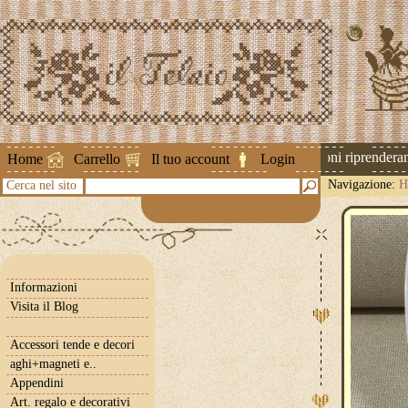
Attenzione ! Le spedizioni riprenderanno
Home
Carrello
Il tuo account
Login
Navigazione:
H
Cerca nel sito
Informazioni
Visita il Blog
Accessori tende e decori
aghi+magneti e..
Appendini
Art. regalo e decorativi