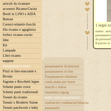
articoli da ricamare
accessori Ricamo/Cucito
Bordi in LINO e AIDA
Bottoni
Cornici-telaietti-fiocchi
1 segni zo
filo ricamo e aguglieria
nastro an
forbici ricamo-cucito
passamaneria
da personal
Idee
Il prezzo si
Kit
Es. per un 
Lampade
Libri-ricamo
nappine
Passamanerie-nastri
passamanerie Acufactum
Pizzi in lino-macramè e..
passamanerie in lino
Riviste
Passamanerie-rifiniture
Sagome e Rocchetti legno
corda piatta per borse
Schemi punto croce
sbiechi e slalon
Schemi punti tradizionali
serpentina zigzag
Tessuti da ricamo
nastri come passamanerie
Tessuti x Broderie Suisse
cordoncini+cordoncini/fetuccia
Tessuti patchwork e baby
passanastri