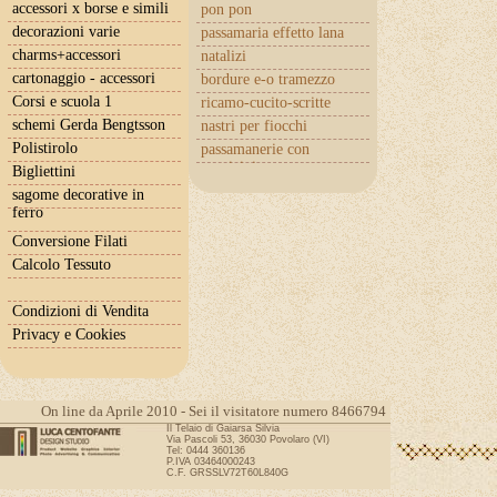
accessori x borse e simili
pon pon
decorazioni varie
passamaria effetto lana
charms+accessori
natalizi
cartonaggio - accessori
bordure e-o tramezzo
Corsi e scuola 1
ricamo-cucito-scritte
schemi Gerda Bengtsson
nastri per fiocchi
Polistirolo
passamanerie con
cuoricini
Bigliettini
sagome decorative in
ferro
Conversione Filati
Calcolo Tessuto
Condizioni di Vendita
Privacy e Cookies
On line da Aprile 2010 - Sei il visitatore numero 8466794
Il Telaio di Gaiarsa Silvia
Via Pascoli 53, 36030 Povolaro (VI)
Tel: 0444 360136
P.IVA 03464000243
C.F. GRSSLV72T60L840G