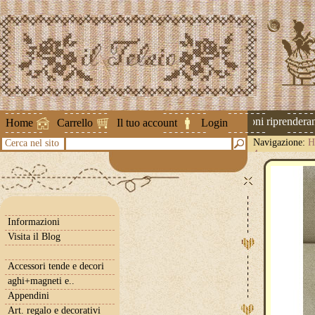
Attenzione ! Le spedizioni riprenderanno
Home
Carrello
Il tuo account
Login
Navigazione:
H
Cerca nel sito
4
Informazioni
Visita il Blog
Accessori tende e decori
aghi+magneti e..
Appendini
Art. regalo e decorativi