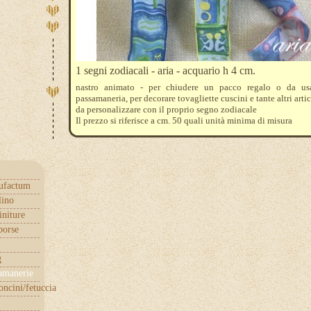
1 segni zodiacali - aria - acquario h 4 cm.
nastro animato - per chiudere un pacco regalo o da us
passamaneria, per decorare tovagliette cuscini e tante altri artic
da personalizzare con il proprio segno zodiacale
Il prezzo si riferisce a cm. 50 quali unità minima di misura
Es. per un metro indicare quantità 2
ufactum
lino
initure
borse
g
samanerie
ncini/fetuccia