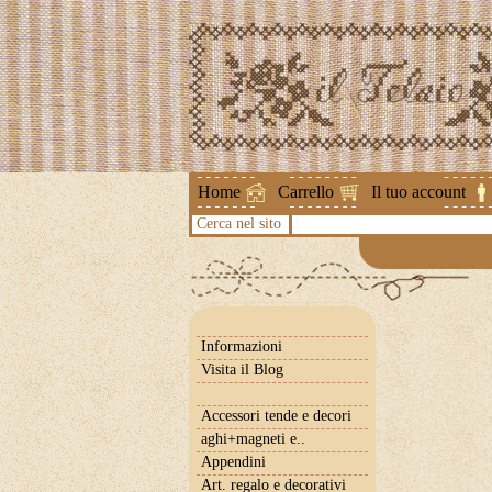
Attenzione !
Home
Carrello
Il tuo account
Cerca nel sito
Informazioni
Visita il Blog
Accessori tende e decori
aghi+magneti e..
Appendini
Art. regalo e decorativi