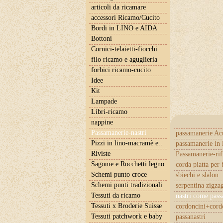
articoli da ricamare
accessori Ricamo/Cucito
Bordi in LINO e AIDA
Bottoni
Cornici-telaietti-fiocchi
filo ricamo e aguglieria
forbici ricamo-cucito
Idee
Kit
Lampade
Libri-ricamo
nappine
Passamanerie-nastri
passamanerie Ac
Pizzi in lino-macramè e..
passamanerie in 
Riviste
Passamanerie-rif
Sagome e Rocchetti legno
corda piatta per 
Schemi punto croce
sbiechi e slalon
Schemi punti tradizionali
serpentina zigza
Tessuti da ricamo
nastri come pas
Tessuti x Broderie Suisse
cordoncini+cordo
Tessuti patchwork e baby
passanastri