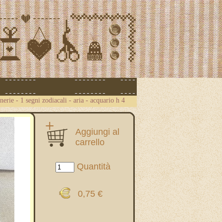
nerie
-
1 segni zodiacali - aria - acquario h 4
Aggiungi al
carrello
Quantità
0,75 €