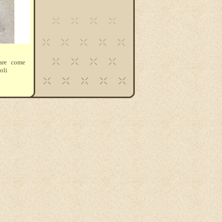
are come
oli