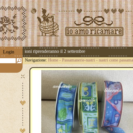
 Le spedizioni riprenderanno il 2 settembre
Login
Navigazione:
Home
-
Passamanerie-nastri
-
nastri come passama
cm.