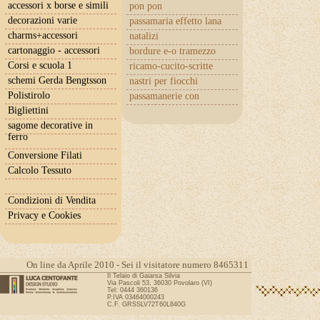
accessori x borse e simili
pon pon
decorazioni varie
passamaria effetto lana
charms+accessori
natalizi
cartonaggio - accessori
bordure e-o tramezzo
Corsi e scuola 1
ricamo-cucito-scritte
schemi Gerda Bengtsson
nastri per fiocchi
Polistirolo
passamanerie con
cuoricini
Bigliettini
sagome decorative in
ferro
Conversione Filati
Calcolo Tessuto
Condizioni di Vendita
Privacy e Cookies
On line da Aprile 2010 - Sei il visitatore numero 8465311
Il Telaio di Gaiarsa Silvia
Via Pascoli 53, 36030 Povolaro (VI)
Tel: 0444 360136
P.IVA 03464000243
C.F. GRSSLV72T60L840G