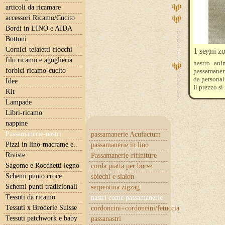
articoli da ricamare
accessori Ricamo/Cucito
Bordi in LINO e AIDA
Bottoni
Cornici-telaietti-fiocchi
1 segni zo
filo ricamo e aguglieria
nastro an
forbici ricamo-cucito
passamaneria
da personal
Idee
Il prezzo si
Kit
Es. per un 
Lampade
Libri-ricamo
nappine
Passamanerie-nastri
passamanerie Acufactum
Pizzi in lino-macramè e..
passamanerie in lino
Riviste
Passamanerie-rifiniture
Sagome e Rocchetti legno
corda piatta per borse
Schemi punto croce
sbiechi e slalon
Schemi punti tradizionali
serpentina zigzag
Tessuti da ricamo
nastri come passamanerie
Tessuti x Broderie Suisse
cordoncini+cordoncini/fetuccia
Tessuti patchwork e baby
passanastri