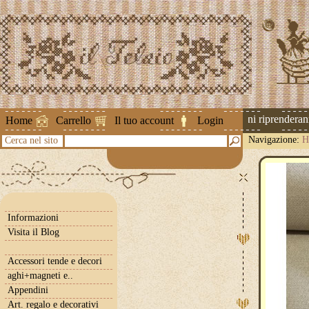
Attenzione ! Le spedizioni riprenderanno 
Home
Carrello
Il tuo account
Login
Navigazione:
H
Cerca nel sito
Informazioni
Visita il Blog
Accessori tende e decori
aghi+magneti e..
Appendini
Art. regalo e decorativi