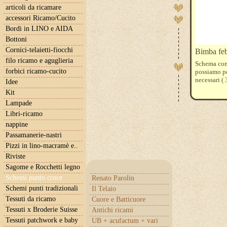
articoli da ricamare
accessori Ricamo/Cucito
Bordi in LINO e AIDA
Bottoni
Cornici-telaietti-fiocchi
Bimba feb
filo ricamo e aguglieria
Schema con 
forbici ricamo-cucito
possiamo pe
necessari (
Idee
Kit
Lampade
Libri-ricamo
nappine
Passamanerie-nastri
Pizzi in lino-macramè e..
Riviste
Sagome e Rocchetti legno
Schemi punto croce
Renato Parolin
Schemi punti tradizionali
Il Telaio
Tessuti da ricamo
Cuore e Batticuore
Tessuti x Broderie Suisse
Antichi ricami
Tessuti patchwork e baby
UB + acufactum + vari