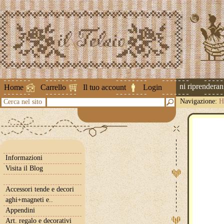
Attenzione ! Le spedizioni riprenderanno 
Home
Carrello
Il tuo account
Login
Navigazione:
H
Cerca nel sito
Informazioni
Visita il Blog
Accessori tende e decori
aghi+magneti e..
Appendini
Art. regalo e decorativi