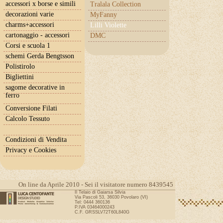
accessori x borse e simili
Tralala Collection
decorazioni varie
MyFanny
charms+accessori
Lilli Violette
cartonaggio - accessori
DMC
Corsi e scuola 1
schemi Gerda Bengtsson
Polistirolo
Bigliettini
sagome decorative in
ferro
Conversione Filati
Calcolo Tessuto
Condizioni di Vendita
Privacy e Cookies
On line da Aprile 2010 - Sei il visitatore numero 8439545
Il Telaio di Gaiarsa Silvia
Via Pascoli 53, 36030 Povolaro (VI)
Tel: 0444 360136
P.IVA 03464000243
C.F. GRSSLV72T60L840G