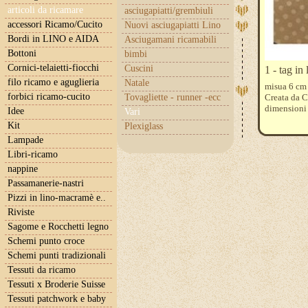
articoli da ricamare
asciugapiatti/grembiuli
accessori Ricamo/Cucito
Nuovi asciugapiatti Lino
Bordi in LINO e AIDA
Asciugamani ricamabili
Bottoni
bimbi
Cornici-telaietti-fiocchi
Cuscini
1 - tag in
filo ricamo e aguglieria
Natale
misua 6 cm 
forbici ricamo-cucito
Tovagliette - runner -ecc
Creata da C
dimensioni
Idee
Vari
Kit
Plexiglass
Lampade
Libri-ricamo
nappine
Passamanerie-nastri
Pizzi in lino-macramè e..
Riviste
Sagome e Rocchetti legno
Schemi punto croce
Schemi punti tradizionali
Tessuti da ricamo
Tessuti x Broderie Suisse
Tessuti patchwork e baby