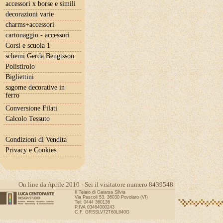
accessori x borse e simili
decorazioni varie
charms+accessori
cartonaggio - accessori
Corsi e scuola 1
schemi Gerda Bengtsson
Polistirolo
Bigliettini
sagome decorative in
ferro
Conversione Filati
Calcolo Tessuto
Condizioni di Vendita
Privacy e Cookies
On line da Aprile 2010 - Sei il visitatore numero 8439548
Il Telaio di Gaiarsa Silvia
Via Pascoli 53, 36030 Povolaro (VI)
Tel: 0444 360136
P.IVA 03464000243
C.F. GRSSLV72T60L840G