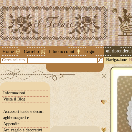
Attenzione ! Le spedizioni riprenderann
Home
Carrello
Il tuo account
Login
Navigazione:
H
Cerca nel sito
Informazioni
Visita il Blog
Accessori tende e decori
aghi+magneti e..
Appendini
Art. regalo e decorativi