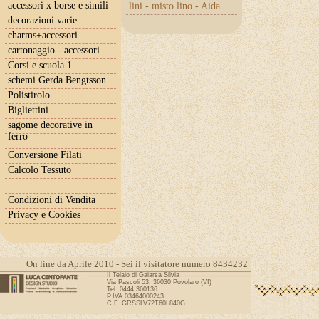
accessori x borse e simili
lini - misto lino - Aida
con lurex
decorazioni varie
charms+accessori
cartonaggio - accessori
Corsi e scuola 1
schemi Gerda Bengtsson
Polistirolo
Bigliettini
sagome decorative in
ferro
Conversione Filati
Calcolo Tessuto
Condizioni di Vendita
Privacy e Cookies
On line da Aprile 2010 - Sei il visitatore numero 8434232
Il Telaio di Gaiarsa Silvia
Via Pascoli 53, 36030 Povolaro (VI)
Tel: 0444 360136
P.IVA 03464000243
C.F. GRSSLV72T60L840G