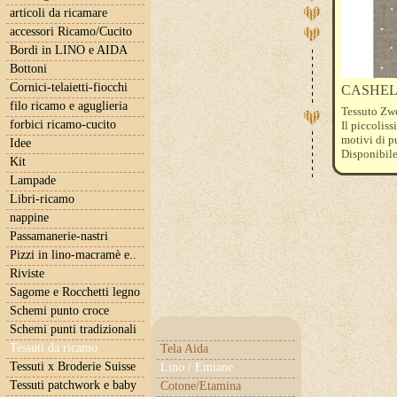
articoli da ricamare
accessori Ricamo/Cucito
Bordi in LINO e AIDA
Bottoni
Cornici-telaietti-fiocchi
CASHEL 11
filo ricamo e aguglieria
Tessuto Zwei
forbici ricamo-cucito
Il piccolis
motivi di p
Idee
Disponibil
Kit
prezzo di eu
Lampade
Libri-ricamo
nappine
Passamanerie-nastri
Pizzi in lino-macramè e..
Riviste
Sagome e Rocchetti legno
Schemi punto croce
Schemi punti tradizionali
Tessuti da ricamo
Tela Aida
Tessuti x Broderie Suisse
Lino / Emiane
Tessuti patchwork e baby
Cotone/Etamina