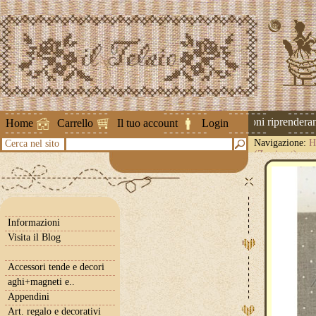
Attenzione ! Le spedizioni riprenderanno
Home
Carrello
Il tuo account
Login
Navigazione:
H
Cerca nel sito
(Zweigart)
Informazioni
Visita il Blog
Accessori tende e decori
aghi+magneti e..
Appendini
Art. regalo e decorativi