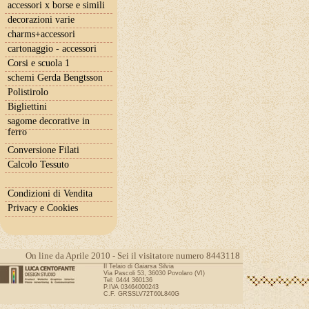
accessori x borse e simili
decorazioni varie
charms+accessori
cartonaggio - accessori
Corsi e scuola 1
schemi Gerda Bengtsson
Polistirolo
Bigliettini
sagome decorative in
ferro
Conversione Filati
Calcolo Tessuto
Condizioni di Vendita
Privacy e Cookies
On line da Aprile 2010 - Sei il visitatore numero 8443118
Il Telaio di Gaiarsa Silvia
Via Pascoli 53, 36030 Povolaro (VI)
Tel: 0444 360136
P.IVA 03464000243
C.F. GRSSLV72T60L840G