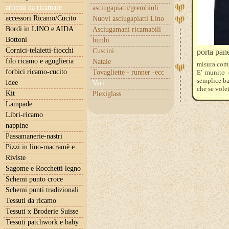
articoli da ricamare
asciugapiatti/grembiuli
accessori Ricamo/Cucito
Nuovi asciugapiatti Lino
Bordi in LINO e AIDA
Asciugamani ricamabili
Bottoni
bimbi
Cornici-telaietti-fiocchi
Cuscini
porta pane
filo ricamo e aguglieria
Natale
misura comp
forbici ricamo-cucito
Tovagliette - runner -ecc
E' munito 
semplice ba
Idee
Vari
che se vole
Kit
Plexiglass
Lampade
Libri-ricamo
nappine
Passamanerie-nastri
Pizzi in lino-macramè e..
Riviste
Sagome e Rocchetti legno
Schemi punto croce
Schemi punti tradizionali
Tessuti da ricamo
Tessuti x Broderie Suisse
Tessuti patchwork e baby