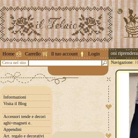
Attenzione ! Le spedizioni riprenderann
Home
Carrello
Il tuo account
Login
Navigazione:
H
Cerca nel sito
Informazioni
Visita il Blog
Accessori tende e decori
aghi+magneti e..
Appendini
Art. regalo e decorativi