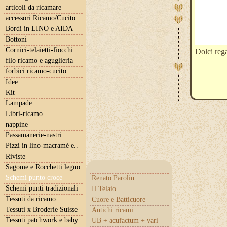
articoli da ricamare
accessori Ricamo/Cucito
Bordi in LINO e AIDA
Bottoni
Cornici-telaietti-fiocchi
Dolci reg
filo ricamo e aguglieria
forbici ricamo-cucito
Idee
Kit
Lampade
Libri-ricamo
nappine
Passamanerie-nastri
Pizzi in lino-macramè e..
Riviste
Sagome e Rocchetti legno
Schemi punto croce
Renato Parolin
Schemi punti tradizionali
Il Telaio
Tessuti da ricamo
Cuore e Batticuore
Tessuti x Broderie Suisse
Antichi ricami
Tessuti patchwork e baby
UB + acufactum + vari