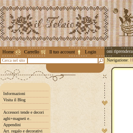
Attenzione ! Le spedizioni riprenderann
Home
Carrello
Il tuo account
Login
Navigazione:
H
Cerca nel sito
Informazioni
Visita il Blog
Accessori tende e decori
aghi+magneti e..
Appendini
Art. regalo e decorativi