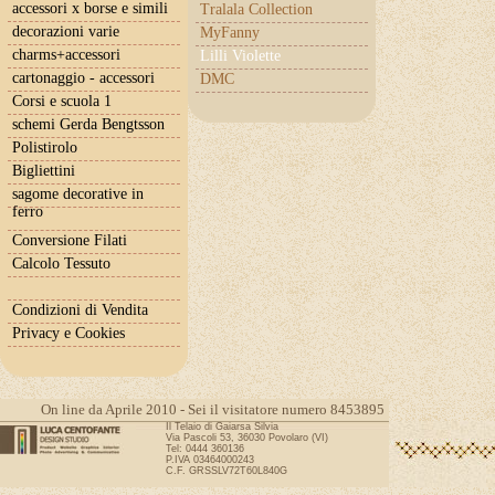
accessori x borse e simili
Tralala Collection
decorazioni varie
MyFanny
charms+accessori
Lilli Violette
cartonaggio - accessori
DMC
Corsi e scuola 1
schemi Gerda Bengtsson
Polistirolo
Bigliettini
sagome decorative in
ferro
Conversione Filati
Calcolo Tessuto
Condizioni di Vendita
Privacy e Cookies
On line da Aprile 2010 - Sei il visitatore numero 8453895
Il Telaio di Gaiarsa Silvia
Via Pascoli 53, 36030 Povolaro (VI)
Tel: 0444 360136
P.IVA 03464000243
C.F. GRSSLV72T60L840G