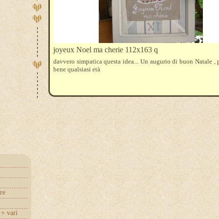
joyeux Noel ma cherie 112x163 q
davvero simpatica questa idea... Un augurio di buon Natale ,
bene qualsiasi età
re
+ vari