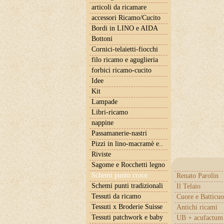
articoli da ricamare
accessori Ricamo/Cucito
Bordi in LINO e AIDA
Bottoni
Cornici-telaietti-fiocchi
filo ricamo e aguglieria
forbici ricamo-cucito
Idee
Kit
Lampade
Libri-ricamo
nappine
Passamanerie-nastri
Pizzi in lino-macramè e..
Riviste
Sagome e Rocchetti legno
Schemi punto croce
Renato Parolin
Schemi punti tradizionali
Il Telaio
Tessuti da ricamo
Cuore e Batticuo
Tessuti x Broderie Suisse
Antichi ricami
Tessuti patchwork e baby
UB + acufactum 