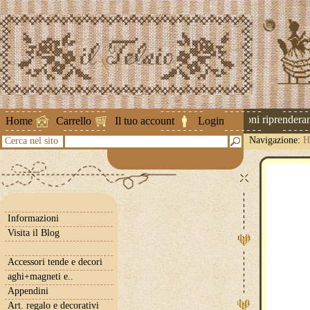
Attenzione ! Le spedizioni riprenderanno
Home
Carrello
Il tuo account
Login
Navigazione:
H
Cerca nel sito
Informazioni
Visita il Blog
Accessori tende e decori
aghi+magneti e..
Appendini
Art. regalo e decorativi