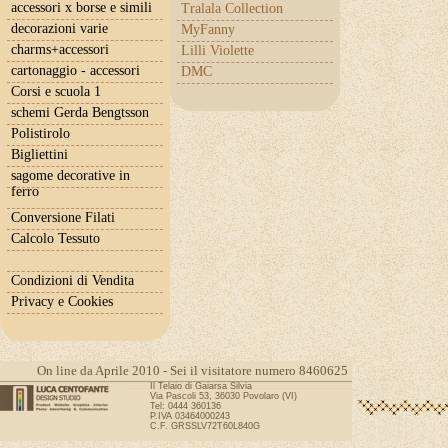
accessori x borse e simili
Tralala Collection
decorazioni varie
MyFanny
charms+accessori
Lilli Violette
cartonaggio - accessori
DMC
Corsi e scuola 1
schemi Gerda Bengtsson
Polistirolo
Bigliettini
sagome decorative in
ferro
Conversione Filati
Calcolo Tessuto
Condizioni di Vendita
Privacy e Cookies
On line da Aprile 2010 - Sei il visitatore numero 8460625
Il Telaio di Gaiarsa Silvia
Via Pascoli 53, 36030 Povolaro (VI)
Tel: 0444 360136
P.IVA 03464000243
C.F. GRSSLV72T60L840G