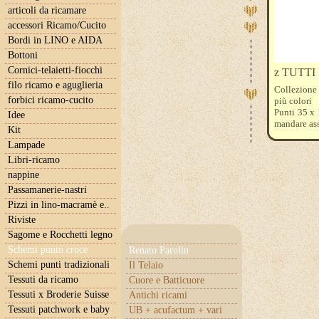
articoli da ricamare
accessori Ricamo/Cucito
Bordi in LINO e AIDA
Bottoni
Cornici-telaietti-fiocchi
z TUTTI 
filo ricamo e aguglieria
Collezione 
forbici ricamo-cucito
più colori
Punti 35 x 
Idee
mandare ass
Kit
calcolare l
Lampade
321-221-7
Libri-ricamo
nappine
Passamanerie-nastri
Pizzi in lino-macramè e..
Riviste
Sagome e Rocchetti legno
Schemi punto croce
Renato Parolin
Schemi punti tradizionali
Il Telaio
Tessuti da ricamo
Cuore e Batticuore
Tessuti x Broderie Suisse
Antichi ricami
Tessuti patchwork e baby
UB + acufactum + vari