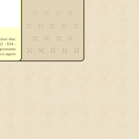
colori dmc
32 - 834 -
e possiamo
eci sapere