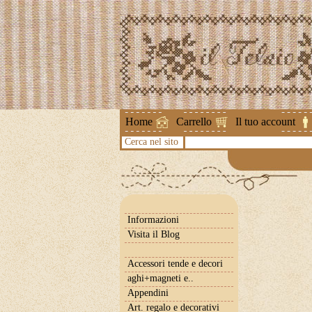
Attenzione !
Home
Carrello
Il tuo account
Cerca nel sito
Informazioni
Visita il Blog
Accessori tende e decori
aghi+magneti e..
Appendini
Art. regalo e decorativi