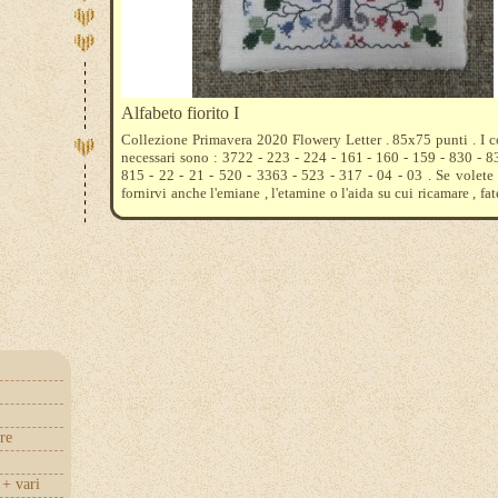
Alfabeto fiorito I
Collezione Primavera 2020 Flowery Letter . 85x75 punti . I 
necessari sono : 3722 - 223 - 224 - 161 - 160 - 159 - 830 - 8
815 - 22 - 21 - 520 - 3363 - 523 - 317 - 04 - 03 . Se volet
fornirvi anche l'emiane , l'etamine o l'aida su cui ricamare , fat
cosa preferite , vi diremo quanto acquistarne .
re
+ vari