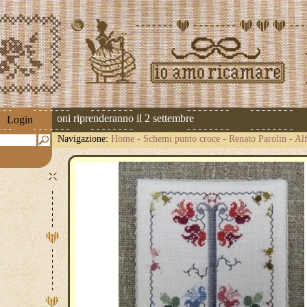
 Le spedizioni riprenderanno il 2 settembre
Login
Navigazione:
Home
-
Schemi punto croce
-
Renato Parolin
-
Alf