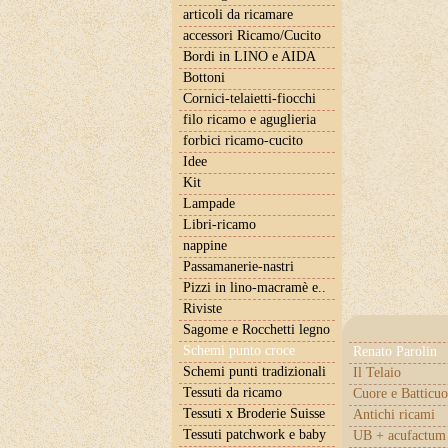
articoli da ricamare
accessori Ricamo/Cucito
Bordi in LINO e AIDA
Bottoni
Cornici-telaietti-fiocchi
filo ricamo e aguglieria
forbici ricamo-cucito
Idee
Kit
Lampade
Libri-ricamo
nappine
Passamanerie-nastri
Pizzi in lino-macramè e..
Riviste
Sagome e Rocchetti legno
Schemi punto croce
Renato Parolin
Schemi punti tradizionali
Il Telaio
Tessuti da ricamo
Cuore e Batticuo
Tessuti x Broderie Suisse
Antichi ricami
Tessuti patchwork e baby
UB + acufactum 