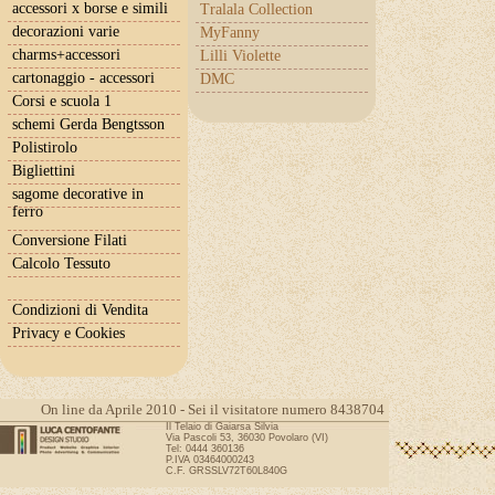
accessori x borse e simili
Tralala Collection
decorazioni varie
MyFanny
charms+accessori
Lilli Violette
cartonaggio - accessori
DMC
Corsi e scuola 1
schemi Gerda Bengtsson
Polistirolo
Bigliettini
sagome decorative in
ferro
Conversione Filati
Calcolo Tessuto
Condizioni di Vendita
Privacy e Cookies
On line da Aprile 2010 - Sei il visitatore numero 8438704
Il Telaio di Gaiarsa Silvia
Via Pascoli 53, 36030 Povolaro (VI)
Tel: 0444 360136
P.IVA 03464000243
C.F. GRSSLV72T60L840G