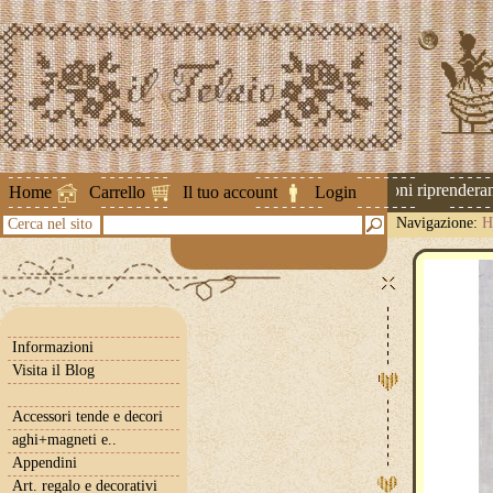
Attenzione ! Le spedizioni riprenderanno 
Home
Carrello
Il tuo account
Login
Navigazione:
H
Cerca nel sito
Informazioni
Visita il Blog
Accessori tende e decori
aghi+magneti e..
Appendini
Art. regalo e decorativi