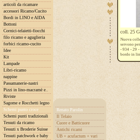
articoli da ricamare
accessori Ricamo/Cucito
Bordi in LINO e AIDA
Bottoni
Cornici-telaietti-fiocchi
coll. 25 
filo ricamo e aguglieria
Nuova coll
forbici ricamo-cucito
servono per
- 934 - 29 
Idee
bordo in li
Kit
Lampade
Libri-ricamo
nappine
Passamanerie-nastri
Pizzi in lino-macramè e..
Riviste
Sagome e Rocchetti legno
Schemi punto croce
Renato Parolin
Schemi punti tradizionali
Il Telaio
Tessuti da ricamo
Cuore e Batticuore
Tessuti x Broderie Suisse
Antichi ricami
Tessuti patchwork e baby
UB + acufactum + vari