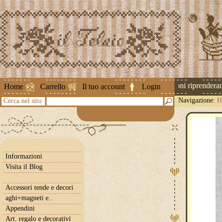
Attenzione ! Le spedizioni riprenderanno
Home
Carrello
Il tuo account
Login
Navigazione:
H
Cerca nel sito
Informazioni
Visita il Blog
Accessori tende e decori
aghi+magneti e..
Appendini
Art. regalo e decorativi