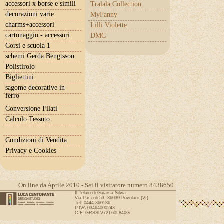
accessori x borse e simili
Tralala Collection
decorazioni varie
MyFanny
charms+accessori
Lilli Violette
cartonaggio - accessori
DMC
Corsi e scuola 1
schemi Gerda Bengtsson
Polistirolo
Bigliettini
sagome decorative in
ferro
Conversione Filati
Calcolo Tessuto
Condizioni di Vendita
Privacy e Cookies
On line da Aprile 2010 - Sei il visitatore numero 8438650
Il Telaio di Gaiarsa Silvia
Via Pascoli 53, 36030 Povolaro (VI)
Tel: 0444 360136
P.IVA 03464000243
C.F. GRSSLV72T60L840G