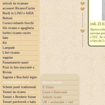
articoli da ricamare
accessori Ricamo/Cucito
Bordi in LINO e AIDA
Bottoni
Cornici-telaietti-fiocchi
coll. 25 E
filo ricamo e aguglieria
Nuova coll
forbici ricamo-cucito
servono per
e 523 . Se 
Idee
o lino da 5 
Kit
Lampade
Libri-ricamo
nappine
Passamanerie-nastri
Pizzi in lino-macramè e..
Riviste
Sagome e Rocchetti legno
Schemi punto croce
Renato Parolin
Schemi punti tradizionali
Il Telaio
Tessuti da ricamo
Cuore e Batticuore
Tessuti x Broderie Suisse
Antichi ricami
Tessuti patchwork e baby
UB + acufactum + vari