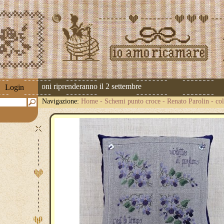
 Le spedizioni riprenderanno il 2 settembre
Login
Navigazione:
Home
-
Schemi punto croce
-
Renato Parolin
-
col