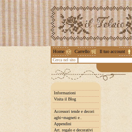
Attenzione !
Home
Carrello
Il tuo account
Cerca nel sito
Informazioni
Visita il Blog
Accessori tende e decori
aghi+magneti e..
Appendini
Art. regalo e decorativi