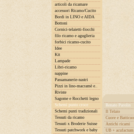
articoli da ricamare
accessori Ricamo/Cucito
Bordi in LINO e AIDA
Bottoni
Cornici-telaietti-fiocchi
filo ricamo e aguglieria
forbici ricamo-cucito
Idee
Kit
Lampade
Libri-ricamo
nappine
Passamanerie-nastri
Pizzi in lino-macramè e..
Riviste
Sagome e Rocchetti legno
Schemi punto croce
Renato Parolin
Schemi punti tradizionali
Il Telaio
Tessuti da ricamo
Cuore e Batticuo
Tessuti x Broderie Suisse
Antichi ricami
Tessuti patchwork e baby
UB + acufactum 