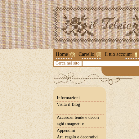
Attenzione !
Home
Carrello
Il tuo account
Cerca nel sito
Informazioni
Visita il Blog
Accessori tende e decori
aghi+magneti e..
Appendini
Art. regalo e decorativi