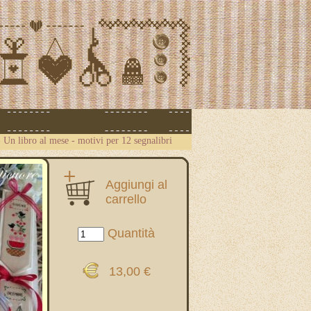
-
Un libro al mese - motivi per 12 segnalibri
Aggiungi al
carrello
Quantità
13,00 €