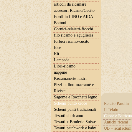
articoli da ricamare
accessori Ricamo/Cucito
Bordi in LINO e AIDA
Bottoni
Cornici-telaietti-fiocchi
filo ricamo e aguglieria
forbici ricamo-cucito
Idee
Kit
Lampade
Libri-ricamo
nappine
Passamanerie-nastri
Pizzi in lino-macramè e..
Riviste
Sagome e Rocchetti legno
Schemi punto croce
Renato Parolin
Schemi punti tradizionali
Il Telaio
Tessuti da ricamo
Cuore e Batticuo
Tessuti x Broderie Suisse
Antichi ricami
Tessuti patchwork e baby
UB + acufactum 