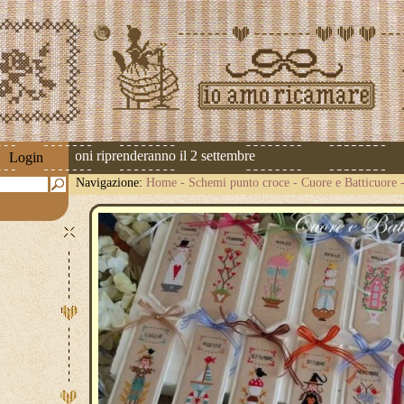
 Le spedizioni riprenderanno il 2 settembre
Login
Navigazione:
Home
-
Schemi punto croce
-
Cuore e Batticuore