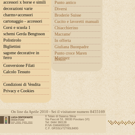
accessori x borse e simili
Punto antico
decorazioni varie
Diversi
charms+accessori
Broderie Suisse
cartonaggio - accessori
Cucito e lavoretti manuali
Corsi e scuola 1
Chiacchierino
schemi Gerda Bengtsson
Macrame'
Polistirolo
In offerta
Bigliettini
Giuliana Buonpadre
sagome decorative in
Punto croce Maren
ferro
Martinez
Boutis
Conversione Filati
Calcolo Tessuto
Condizioni di Vendita
Privacy e Cookies
On line da Aprile 2010 - Sei il visitatore numero 8455169
Il Telaio di Gaiarsa Silvia
Via Pascoli 53, 36030 Povolaro (VI)
Tel: 0444 360136
P.IVA 03464000243
C.F. GRSSLV72T60L840G