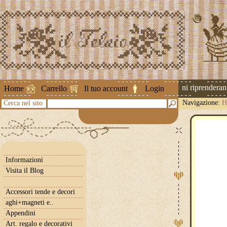
Attenzione ! Le spedizioni riprenderanno 
Home
Carrello
Il tuo account
Login
Navigazione:
H
Cerca nel sito
Informazioni
Visita il Blog
Accessori tende e decori
aghi+magneti e..
Appendini
Art. regalo e decorativi