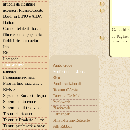
articoli da ricamare
accessori Ricamo/Cucito
Bordi in LINO e AIDA
Bottoni
Cornici-telaietti-fiocchi
C. Dahl
filo ricamo e aguglieria
57 Pagine, 
forbici ricamo-cucito
e/inverno -
Idee
Kit
Lampade
Libri-ricamo
Punto croce
nappine
Acufactum - Ub ecc
Passamanerie-nastri
Rico
Pizzi in lino-macramè e..
Punti tradizionali
Riviste
Ricamo d'Assia
Sagome e Rocchetti legno
Caterina De Medici
Schemi punto croce
Patckwork
Schemi punti tradizionali
Blackwork
Tessuti da ricamo
Hardanger
Tessuti x Broderie Suisse
Sfilati-Retini-Reticello
Tessuti patchwork e baby
Silk Ribbon