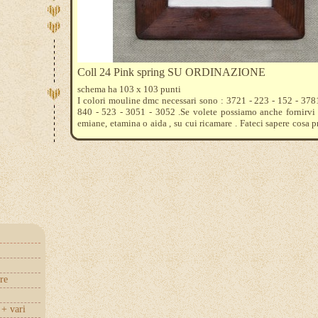
Coll 24 Pink spring SU ORDINAZIONE
schema ha 103 x 103 punti
I colori mouline dmc necessari sono : 3721 - 223 - 152 - 378
840 - 523 - 3051 - 3052 .Se volete possiamo anche fornirvi 
emiane, etamina o aida , su cui ricamare . Fateci sapere cosa pr
aiuteremo a calcolare quanto tessuto acquistare .
re
+ vari