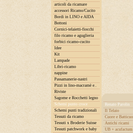
articoli da ricamare
accessori Ricamo/Cucito
Bordi in LINO e AIDA
Bottoni
Cornici-telaietti-fiocchi
filo ricamo e aguglieria
forbici ricamo-cucito
Idee
Kit
Lampade
Libri-ricamo
nappine
Passamanerie-nastri
Pizzi in lino-macramè e..
Riviste
Sagome e Rocchetti legno
Schemi punto croce
Renato Parolin
Schemi punti tradizionali
Il Telaio
Tessuti da ricamo
Cuore e Batticuo
Tessuti x Broderie Suisse
Antichi ricami
Tessuti patchwork e baby
UB + acufactum 