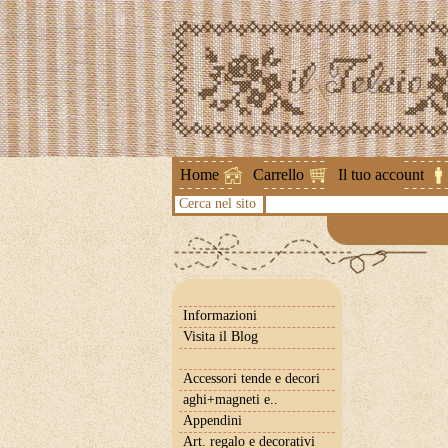
Attenzione !
Home
Carrello
Il tuo account
Cerca nel sito
Informazioni
Visita il Blog
Accessori tende e decori
aghi+magneti e..
Appendini
Art. regalo e decorativi