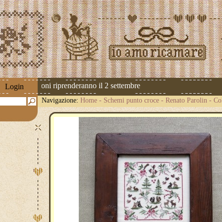
 Le spedizioni riprenderanno il 2 settembre
Login
Navigazione:
Home
-
Schemi punto croce
-
Renato Parolin
-
Co