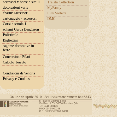
accessori x borse e simili
Tralala Collection
decorazioni varie
MyFanny
charms+accessori
Lilli Violette
cartonaggio - accessori
DMC
Corsi e scuola 1
schemi Gerda Bengtsson
Polistirolo
Bigliettini
sagome decorative in
ferro
Conversione Filati
Calcolo Tessuto
Condizioni di Vendita
Privacy e Cookies
On line da Aprile 2010 - Sei il visitatore numero 8446843
Il Telaio di Gaiarsa Silvia
Via Pascoli 53, 36030 Povolaro (VI)
Tel: 0444 360136
P.IVA 03464000243
C.F. GRSSLV72T60L840G