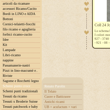
articoli da ricamare
accessori Ricamo/Cucito
Bordi in LINO e AIDA
Bottoni
Cornici-telaietti-fiocchi
Coll 24 Jo
filo ricamo e aguglieria
Lo schema 
forbici ricamo-cucito
I colori mo
927 - 3740 
Idee
- 921 - 08 
Kit
emiane, eta
Lampade
aiuteremo a
Libri-ricamo
nappine
Passamanerie-nastri
Pizzi in lino-macramè e..
Riviste
Sagome e Rocchetti legno
Schemi punto croce
Renato Parolin
Schemi punti tradizionali
Il Telaio
Tessuti da ricamo
Cuore e Batticuore
Tessuti x Broderie Suisse
Antichi ricami
Tessuti patchwork e baby
UB + acufactum + vari