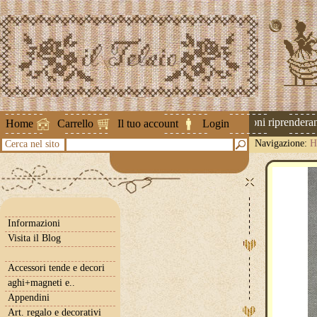
Attenzione ! Le spedizioni riprenderanno
Home
Carrello
Il tuo account
Login
Navigazione:
H
Cerca nel sito
Informazioni
Visita il Blog
Accessori tende e decori
aghi+magneti e..
Appendini
Art. regalo e decorativi