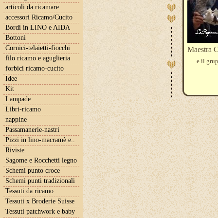
articoli da ricamare
accessori Ricamo/Cucito
Bordi in LINO e AIDA
Bottoni
Cornici-telaietti-fiocchi
Maestra C
filo ricamo e aguglieria
…. e il gru
forbici ricamo-cucito
Idee
Kit
Lampade
Libri-ricamo
nappine
Passamanerie-nastri
Pizzi in lino-macramè e..
Riviste
Sagome e Rocchetti legno
Schemi punto croce
Schemi punti tradizionali
Tessuti da ricamo
Tessuti x Broderie Suisse
Tessuti patchwork e baby