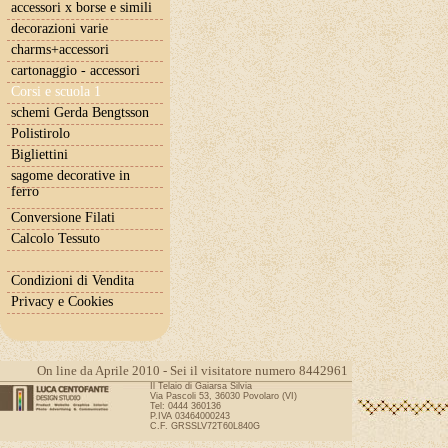
accessori x borse e simili
decorazioni varie
charms+accessori
cartonaggio - accessori
Corsi e scuola 1
schemi Gerda Bengtsson
Polistirolo
Bigliettini
sagome decorative in
ferro
Conversione Filati
Calcolo Tessuto
Condizioni di Vendita
Privacy e Cookies
On line da Aprile 2010 - Sei il visitatore numero 8442961
Il Telaio di Gaiarsa Silvia
Via Pascoli 53, 36030 Povolaro (VI)
Tel: 0444 360136
P.IVA 03464000243
C.F. GRSSLV72T60L840G