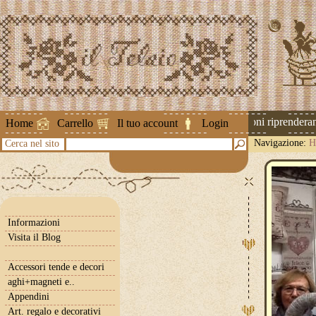
Attenzione ! Le spedizioni riprenderanno
Home
Carrello
Il tuo account
Login
Navigazione:
H
Cerca nel sito
Informazioni
Visita il Blog
Accessori tende e decori
aghi+magneti e..
Appendini
Art. regalo e decorativi