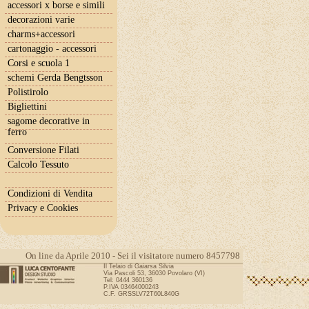
accessori x borse e simili
decorazioni varie
charms+accessori
cartonaggio - accessori
Corsi e scuola 1
schemi Gerda Bengtsson
Polistirolo
Bigliettini
sagome decorative in
ferro
Conversione Filati
Calcolo Tessuto
Condizioni di Vendita
Privacy e Cookies
On line da Aprile 2010 - Sei il visitatore numero 8457798
Il Telaio di Gaiarsa Silvia
Via Pascoli 53, 36030 Povolaro (VI)
Tel: 0444 360136
P.IVA 03464000243
C.F. GRSSLV72T60L840G