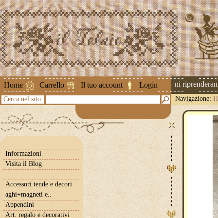
Attenzione ! Le spedizioni riprenderanno 
Home
Carrello
Il tuo account
Login
Navigazione:
H
Cerca nel sito
Informazioni
Visita il Blog
Accessori tende e decori
aghi+magneti e..
Appendini
Art. regalo e decorativi