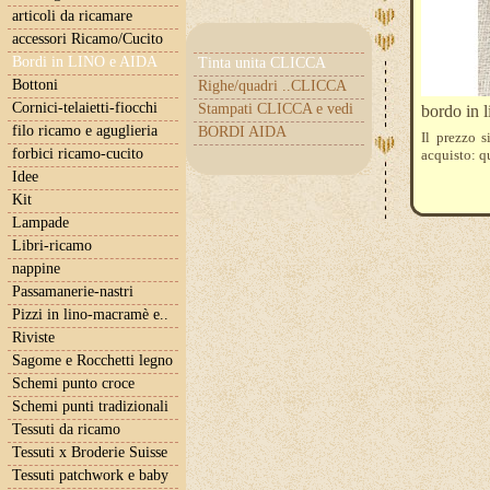
articoli da ricamare
accessori Ricamo/Cucito
Bordi in LINO e AIDA
Tinta unita CLICCA
Bottoni
Righe/quadri ..CLICCA
Cornici-telaietti-fiocchi
Stampati CLICCA e vedi
bordo in l
filo ricamo e aguglieria
BORDI AIDA
Il prezzo s
forbici ricamo-cucito
acquisto: q
Idee
Kit
Lampade
Libri-ricamo
nappine
Passamanerie-nastri
Pizzi in lino-macramè e..
Riviste
Sagome e Rocchetti legno
Schemi punto croce
Schemi punti tradizionali
Tessuti da ricamo
Tessuti x Broderie Suisse
Tessuti patchwork e baby