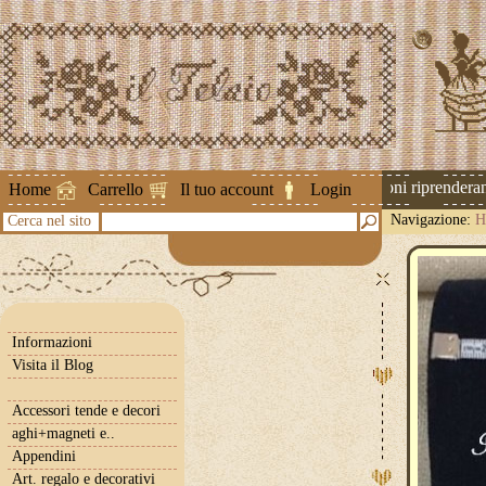
Attenzione ! Le spedizioni riprenderanno
Home
Carrello
Il tuo account
Login
Navigazione:
H
Cerca nel sito
Informazioni
Visita il Blog
Accessori tende e decori
aghi+magneti e..
Appendini
Art. regalo e decorativi