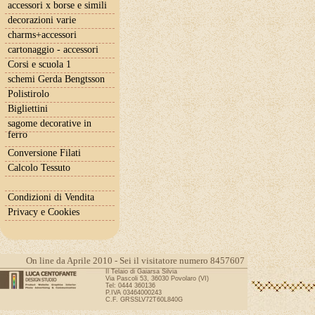
accessori x borse e simili
decorazioni varie
charms+accessori
cartonaggio - accessori
Corsi e scuola 1
schemi Gerda Bengtsson
Polistirolo
Bigliettini
sagome decorative in
ferro
Conversione Filati
Calcolo Tessuto
Condizioni di Vendita
Privacy e Cookies
On line da Aprile 2010 - Sei il visitatore numero 8457607
Il Telaio di Gaiarsa Silvia
Via Pascoli 53, 36030 Povolaro (VI)
Tel: 0444 360136
P.IVA 03464000243
C.F. GRSSLV72T60L840G