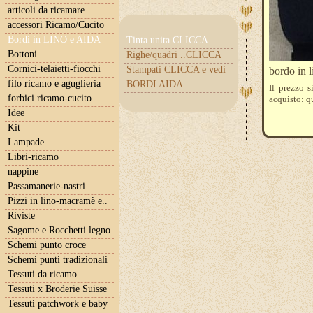
articoli da ricamare
accessori Ricamo/Cucito
Bordi in LINO e AIDA
Tinta unita CLICCA
Bottoni
Righe/quadri ..CLICCA
Cornici-telaietti-fiocchi
Stampati CLICCA e vedi
bordo in l
filo ricamo e aguglieria
BORDI AIDA
Il prezzo s
forbici ricamo-cucito
acquisto: q
Idee
Kit
Lampade
Libri-ricamo
nappine
Passamanerie-nastri
Pizzi in lino-macramè e..
Riviste
Sagome e Rocchetti legno
Schemi punto croce
Schemi punti tradizionali
Tessuti da ricamo
Tessuti x Broderie Suisse
Tessuti patchwork e baby