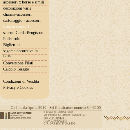
accessori x borse e simili
decorazioni varie
charms+accessori
cartonaggio - accessori
Corsi e scuola 1
schemi Gerda Bengtsson
Polistirolo
Bigliettini
sagome decorative in
ferro
Conversione Filati
Calcolo Tessuto
Condizioni di Vendita
Privacy e Cookies
On line da Aprile 2010 - Sei il visitatore numero 8443155
Il Telaio di Gaiarsa Silvia
Via Pascoli 53, 36030 Povolaro (VI)
Tel: 0444 360136
P.IVA 03464000243
C.F. GRSSLV72T60L840G