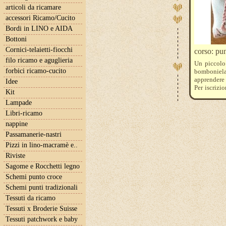
articoli da ricamare
accessori Ricamo/Cucito
Bordi in LINO e AIDA
Bottoni
Cornici-telaietti-fiocchi
corso: pun
filo ricamo e aguglieria
Un piccolo
forbici ricamo-cucito
bomboniela 
apprendere 
Idee
Per iscrizi
Kit
iltelaiopov
Lampade
I corsi n
raggiungim
Libri-ricamo
di un numer
nappine
Il costo ind
Passamanerie-nastri
Pizzi in lino-macramè e..
Riviste
Sagome e Rocchetti legno
Schemi punto croce
Schemi punti tradizionali
Tessuti da ricamo
Tessuti x Broderie Suisse
Tessuti patchwork e baby