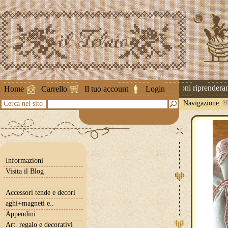
Attenzione ! Le spedizioni riprenderann
Home
Carrello
Il tuo account
Login
Navigazione:
H
Cerca nel sito
Informazioni
Visita il Blog
Accessori tende e decori
aghi+magneti e..
Appendini
Art. regalo e decorativi