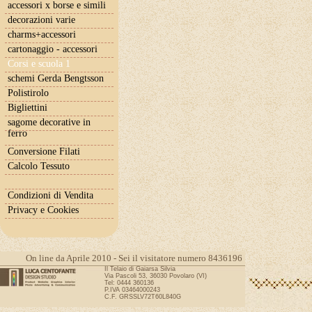
accessori x borse e simili
decorazioni varie
charms+accessori
cartonaggio - accessori
Corsi e scuola 1
schemi Gerda Bengtsson
Polistirolo
Bigliettini
sagome decorative in
ferro
Conversione Filati
Calcolo Tessuto
Condizioni di Vendita
Privacy e Cookies
On line da Aprile 2010 - Sei il visitatore numero 8436196
Il Telaio di Gaiarsa Silvia
Via Pascoli 53, 36030 Povolaro (VI)
Tel: 0444 360136
P.IVA 03464000243
C.F. GRSSLV72T60L840G