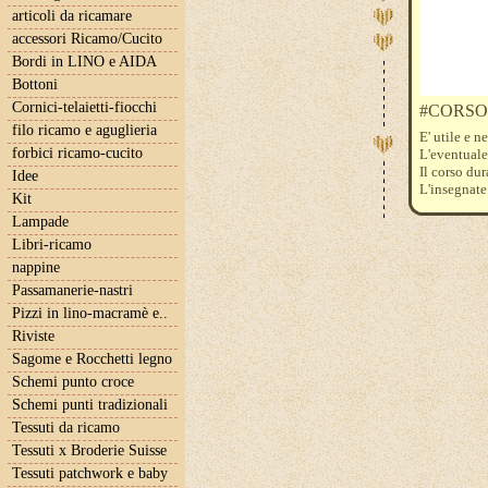
articoli da ricamare
accessori Ricamo/Cucito
Bordi in LINO e AIDA
Bottoni
Cornici-telaietti-fiocchi
#CORSO-c
filo ricamo e aguglieria
E' utile e n
forbici ricamo-cucito
L'eventuale
Il corso dur
Idee
L'insegnate
Kit
per velociz
Lampade
Noi, all'oc
spatolina (
Libri-ricamo
del solo cor
nappine
Il costo 
Passamanerie-nastri
indicativam
Pizzi in lino-macramè e..
Riviste
Sagome e Rocchetti legno
Schemi punto croce
Schemi punti tradizionali
Tessuti da ricamo
Tessuti x Broderie Suisse
Tessuti patchwork e baby