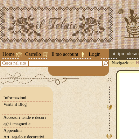
Attenzione ! Le spedizioni riprenderanno 
Home
Carrello
Il tuo account
Login
Navigazione:
H
Cerca nel sito
Informazioni
Visita il Blog
Accessori tende e decori
aghi+magneti e..
Appendini
Art. regalo e decorativi