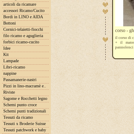
articoli da ricamare
accessori Ricamo/Cucito
Bordi in LINO e AIDA
Bottoni
Cornici-telaietti-fiocchi
corso - g
filo ricamo e aguglieria
il corso di
forbici ricamo-cucito
+ il mater
pannolenci 
Idee
Kit
Lampade
Libri-ricamo
nappine
Passamanerie-nastri
Pizzi in lino-macramè e..
Riviste
Sagome e Rocchetti legno
Schemi punto croce
Schemi punti tradizionali
Tessuti da ricamo
Tessuti x Broderie Suisse
Tessuti patchwork e baby