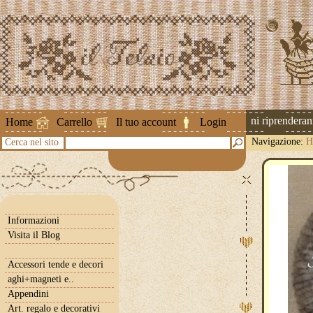
Attenzione ! Le spedizioni riprenderanno 
Home
Carrello
Il tuo account
Login
Navigazione:
H
Cerca nel sito
Informazioni
Visita il Blog
Accessori tende e decori
aghi+magneti e..
Appendini
Art. regalo e decorativi