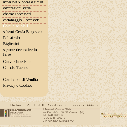
accessori x borse e simili
decorazioni varie
charms+accessori
cartonaggio - accessori
Corsi e scuola 1
schemi Gerda Bengtsson
Polistirolo
Bigliettini
sagome decorative in
ferro
Conversione Filati
Calcolo Tessuto
Condizioni di Vendita
Privacy e Cookies
On line da Aprile 2010 - Sei il visitatore numero 8444757
Il Telaio di Gaiarsa Silvia
Via Pascoli 53, 36030 Povolaro (VI)
Tel: 0444 360136
P.IVA 03464000243
C.F. GRSSLV72T60L840G