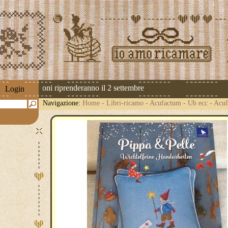
 Le spedizioni riprenderanno il 2 settembre
Login
Navigazione:
Home
-
Libri-ricamo
-
Acufactum - Ub ecc
-
Acuf