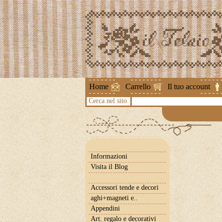
Attenzione !
Home
Carrello
Il tuo account
Cerca nel sito
Informazioni
Visita il Blog
Accessori tende e decori
aghi+magneti e..
Appendini
Art. regalo e decorativi