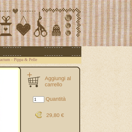
actum - Pippa & Pelle
Aggiungi al
carrello
Quantità
29,80 €