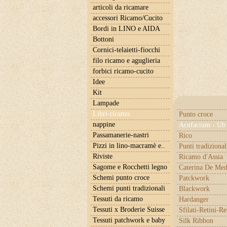
articoli da ricamare
accessori Ricamo/Cucito
Bordi in LINO e AIDA
Bottoni
Cornici-telaietti-fiocchi
filo ricamo e aguglieria
forbici ricamo-cucito
Idee
Kit
Lampade
Libri-ricamo
Punto croce
nappine
Acufactum - Ub 
Passamanerie-nastri
Rico
Pizzi in lino-macramè e..
Punti tradizional
Riviste
Ricamo d'Assia
Sagome e Rocchetti legno
Caterina De Med
Schemi punto croce
Patckwork
Schemi punti tradizionali
Blackwork
Tessuti da ricamo
Hardanger
Tessuti x Broderie Suisse
Sfilati-Retini-Re
Tessuti patchwork e baby
Silk Ribbon