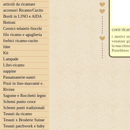
articoli da ricamare
accessori Ricamo/Cucito
Bordi in LINO e AIDA
Bottoni
Cornici-telaietti-fiocchi
corsi rica
filo ricamo e aguglieria
i motivi r
forbici ricamo-cucito
venature gi
la macchina
Idee
Potrebbero 
Kit
Per iscrizi
Lampade
iltelaiopov
I corsi n
Libri-ricamo
raggiungim
nappine
di un numer
Passamanerie-nastri
Il costo 
indicativam
Pizzi in lino-macramè e..
Riviste
Sagome e Rocchetti legno
Schemi punto croce
Schemi punti tradizionali
Tessuti da ricamo
Tessuti x Broderie Suisse
Tessuti patchwork e baby