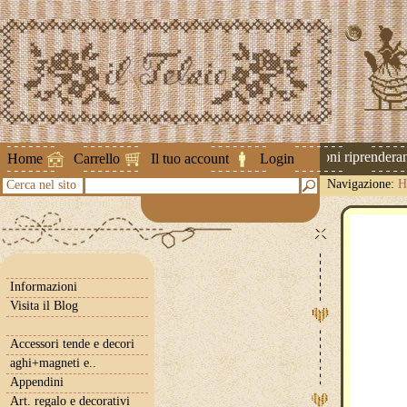
Attenzione ! Le spedizioni riprenderanno
Home
Carrello
Il tuo account
Login
Navigazione:
H
Cerca nel sito
Informazioni
Visita il Blog
Accessori tende e decori
aghi+magneti e..
Appendini
Art. regalo e decorativi