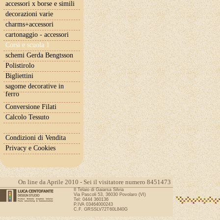
accessori x borse e simili
decorazioni varie
charms+accessori
cartonaggio - accessori
Corsi e scuola 1
schemi Gerda Bengtsson
Polistirolo
Bigliettini
sagome decorative in
ferro
Conversione Filati
Calcolo Tessuto
Condizioni di Vendita
Privacy e Cookies
On line da Aprile 2010 - Sei il visitatore numero 8451473
Il Telaio di Gaiarsa Silvia
Via Pascoli 53, 36030 Povolaro (VI)
Tel: 0444 360136
P.IVA 03464000243
C.F. GRSSLV72T60L840G