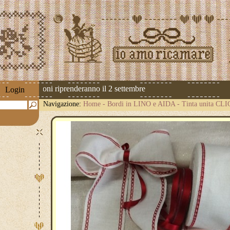
 Le spedizioni riprenderanno il 2 settembre
Login
Navigazione:
Home
-
Bordi in LINO e AIDA
-
Tinta unita CL