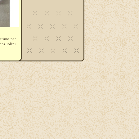
ottimo per
lenzuolini