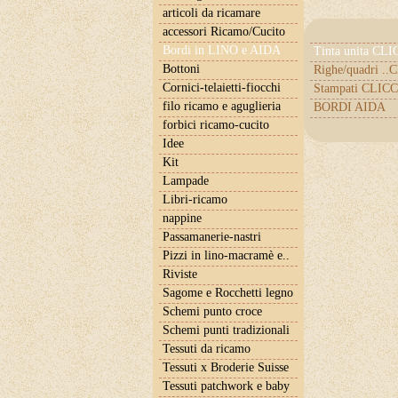
articoli da ricamare
accessori Ricamo/Cucito
Bordi in LINO e AIDA
Tinta unita CL
Bottoni
Righe/quadri .
Cornici-telaietti-fiocchi
Stampati CLICC
filo ricamo e aguglieria
BORDI AIDA
forbici ricamo-cucito
Idee
Kit
Lampade
Libri-ricamo
nappine
Passamanerie-nastri
Pizzi in lino-macramè e..
Riviste
Sagome e Rocchetti legno
Schemi punto croce
Schemi punti tradizionali
Tessuti da ricamo
Tessuti x Broderie Suisse
Tessuti patchwork e baby