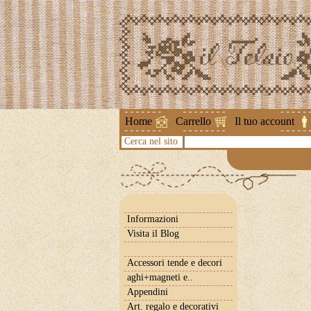
Attenzione !
Home
Carrello
Il tuo account
Cerca nel sito
Informazioni
Visita il Blog
Accessori tende e decori
aghi+magneti e..
Appendini
Art. regalo e decorativi