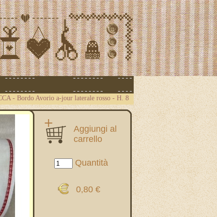
ICCA
-
Bordo Avorio a-jour laterale rosso - H. 8
Aggiungi al
carrello
Quantità
0,80 €